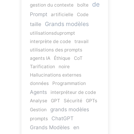
de
gestion du contexte
boîte
Prompt
artificielle
Code
Grands modèles
taille
utilisationsduprompt
interprète de code
travail
utilisations des prompts
agents IA
Éthique
CoT
Tarification
noire
Hallucinations externes
données
Programmation
Agents
interpréteur de code
Analyse
GPT
Sécurité
GPTs
grands modèles
Gestion
ChatGPT
prompts
Grands Modèles
en