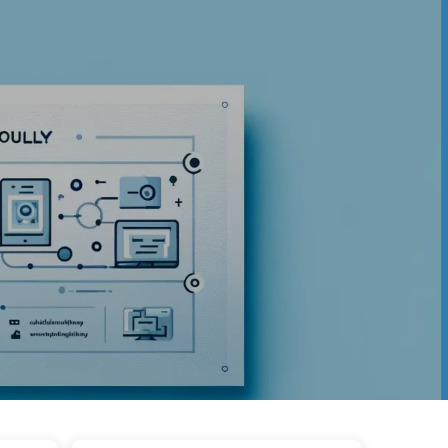
ags
Catégories
Liens
À propos
🇫🇷 Français