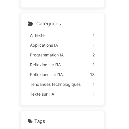
sur des "missions rouges",
164
une technologie insuffisant
e provoque davantage de
souffrances chez les empl
Catégories
oyés — Apprenez à appriv
oiser l'IA 163
AI texte
1
Applications IA
1
Programmation IA
2
Réflexion sur l'IA
1
Réflexions sur l'IA
13
Tendances technologiques
1
Texte sur l'IA
1
Tags