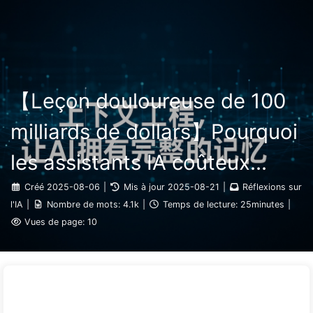
Rechercher
Accueil
Archives
Tags
Le Chemin vers la Transformation par l'IA
Catégories
Liens
À propos
🇫🇷 Français
【Leçon douloureuse de 100
milliards de dollars】Pourquoi
les assistants IA coûteux
déployés par les entreprises
Créé
2025-08-06
|
Mis à jour
2025-08-21
|
Réflexions sur
l'IA
|
Nombre de mots:
4.1k
|
Temps de lecture:
25minutes
|
"oublient" souvent aux
Vues de page:
10
moments cruciaux,
permettant ainsi à leurs