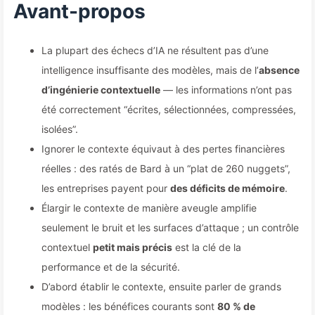
concurrents d'améliorer leur
Avant-propos
performance de 90 % ? —
La plupart des échecs d’IA ne résultent pas d’une
Apprendre lentement l'IA 169
intelligence insuffisante des modèles, mais de l’
absence
d’ingénierie contextuelle
— les informations n’ont pas
été correctement “écrites, sélectionnées, compressées,
isolées”.
Ignorer le contexte équivaut à des pertes financières
réelles : des ratés de Bard à un “plat de 260 nuggets”,
les entreprises payent pour
des déficits de mémoire
.
Élargir le contexte de manière aveugle amplifie
seulement le bruit et les surfaces d’attaque ; un contrôle
contextuel
petit mais précis
est la clé de la
performance et de la sécurité.
D’abord établir le contexte, ensuite parler de grands
modèles : les bénéfices courants sont
80 % de