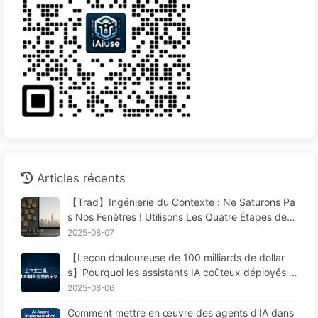
Articles récents
【Trad】Ingénierie du Contexte : Ne Saturons Pa
s Nos Fenêtres ! Utilisons Les Quatre Étapes de R
édaction, Filtrage, Compression et Isolation, Évito
2025-08-07
ns Les Perturbations Toxiques et Gardons le Bruit
【Leçon douloureuse de 100 milliards de dollar
à L'extérieur — Apprenons Lentement L'IA170
s】Pourquoi les assistants IA coûteux déployés p
ar les entreprises "oublient" souvent aux moment
2025-08-06
s cruciaux, permettant ainsi à leurs concurrents
Comment mettre en œuvre des agents d'IA dans
d'améliorer leur performance de 90 % ? — Appre