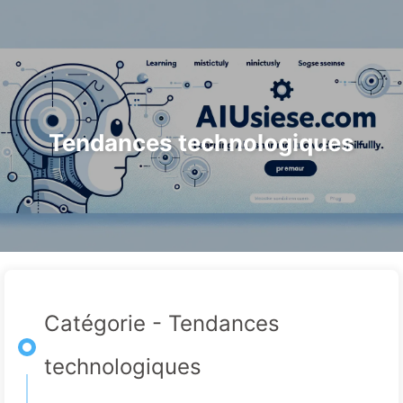
Rechercher
Accueil
Archives
Tags
Le Chemin vers la Transformation par l'IA
Catégories
Liens
À propos
🇫🇷 Français
Tendances technologiques
Catégorie - Tendances
technologiques