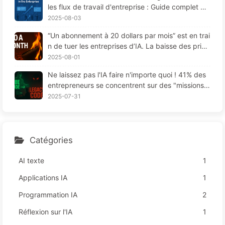
les flux de travail d'entreprise : Guide complet po
ndre lentement l'IA 169
ur 2025 —— Apprenez l'IA lentement 166
2025-08-03
“Un abonnement à 20 dollars par mois” est en trai
n de tuer les entreprises d’IA. La baisse des prix
des Tokens est une illusion, la vraie dépense en I
2025-08-01
A, c'est votre cupidité - Apprendre l'IA 164
Ne laissez pas l'IA faire n'importe quoi ! 41% des
entrepreneurs se concentrent sur des "missions r
ouges", une technologie insuffisante provoque da
2025-07-31
vantage de souffrances chez les employés — Ap
prenez à apprivoiser l'IA 163
Catégories
AI texte
1
Applications IA
1
Programmation IA
2
Réflexion sur l'IA
1