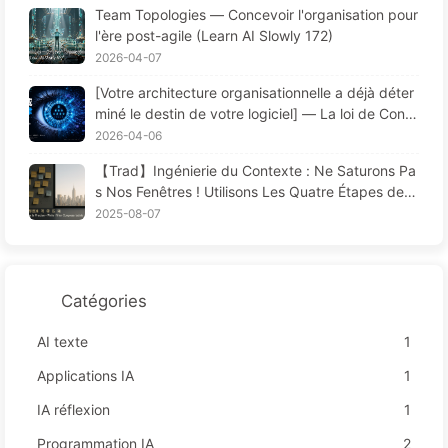
Team Topologies — Concevoir l'organisation pour
A pas à pas 173
l'ère post-agile (Learn AI Slowly 172)
2026-04-07
[Votre architecture organisationnelle a déjà déter
miné le destin de votre logiciel] — La loi de Conw
ay, une loi fondamentale de la gestion sous-estim
2026-04-06
ée depuis 56 ans La révolution de l’ingénierie logi
【Trad】Ingénierie du Contexte : Ne Saturons Pa
cielle à l’ère de l’IA — Apprendre l’IA progressive
s Nos Fenêtres ! Utilisons Les Quatre Étapes de R
ment 171
édaction, Filtrage, Compression et Isolation, Évito
2025-08-07
ns Les Perturbations Toxiques et Gardons le Bruit
à L'extérieur — Apprenons Lentement L'IA170
Catégories
AI texte
1
Applications IA
1
IA réflexion
1
Programmation IA
2