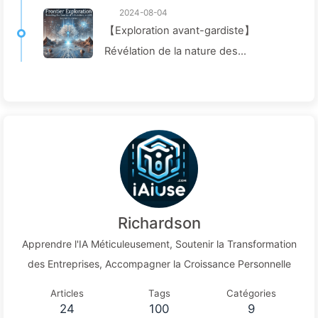
2024-08-04
【Exploration avant-gardiste】
Révélation de la nature des
hallucinations externes dans les LLM,
exploration de leurs mécanismes de
génération et de stratégies
d'intervention efficaces pour assurer
la véracité des sorties des modèles—
Apprenez l'IA053
Richardson
Apprendre l'IA Méticuleusement, Soutenir la Transformation
des Entreprises, Accompagner la Croissance Personnelle
Articles
Tags
Catégories
24
100
9