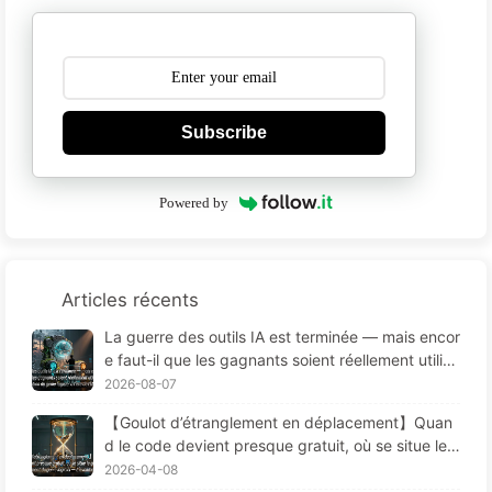
Subscribe
Powered by
Articles récents
La guerre des outils IA est terminée — mais encor
e faut-il que les gagnants soient réellement utilisé
s — La transformation du génie logiciel à l’ère de
2026-08-07
l’IA · Apprendre l’IA lentement 175
【Goulot d’étranglement en déplacement】Quan
d le code devient presque gratuit, où se situe le
goulot d’étranglement du génie logiciel — L’évolut
2026-04-08
ion du génie logiciel à l’ère de l’IA — Apprendre l’I