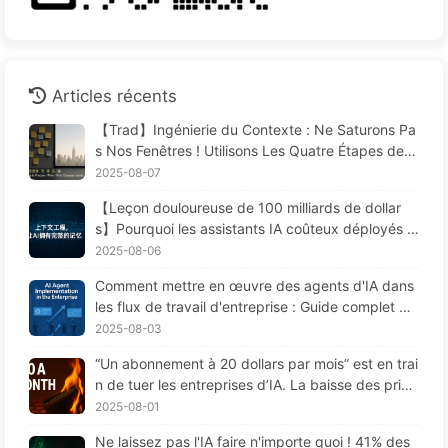
Articles récents
【Trad】Ingénierie du Contexte : Ne Saturons Pa
s Nos Fenêtres ! Utilisons Les Quatre Étapes de R
édaction, Filtrage, Compression et Isolation, Évito
2025-08-07
ns Les Perturbations Toxiques et Gardons le Bruit
【Leçon douloureuse de 100 milliards de dollar
à L'extérieur — Apprenons Lentement L'IA170
s】Pourquoi les assistants IA coûteux déployés p
ar les entreprises "oublient" souvent aux moment
2025-08-06
s cruciaux, permettant ainsi à leurs concurrents
Comment mettre en œuvre des agents d'IA dans
d'améliorer leur performance de 90 % ? — Appre
les flux de travail d'entreprise : Guide complet po
ndre lentement l'IA 169
ur 2025 —— Apprenez l'IA lentement 166
2025-08-03
“Un abonnement à 20 dollars par mois” est en trai
n de tuer les entreprises d’IA. La baisse des prix
des Tokens est une illusion, la vraie dépense en I
2025-08-01
A, c'est votre cupidité - Apprendre l'IA 164
Ne laissez pas l'IA faire n'importe quoi ! 41% des