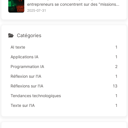
entrepreneurs se concentrent sur des "missions r
ouges", une technologie insuffisante provoque da
2025-07-31
vantage de souffrances chez les employés — Ap
prenez à apprivoiser l'IA 163
Catégories
AI texte
1
Applications IA
1
Programmation IA
2
Réflexion sur l'IA
1
Réflexions sur l'IA
13
Tendances technologiques
1
Texte sur l'IA
1