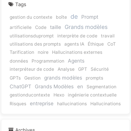
Tags
de
Prompt
gestion du contexte
boîte
Grands modèles
taille
artificielle
Code
utilisationsduprompt
interprète de code
travail
utilisations des prompts
agents IA
Éthique
CoT
Tarification
noire
Hallucinations externes
Agents
données
Programmation
interpréteur de code
Analyse
GPT
Sécurité
grands modèles
GPTs
Gestion
prompts
ChatGPT
Grands Modèles
en
Segmentation
gestionducontexte
Hexo
ingénierie contextuelle
entreprise
Risques
hallucinations
Hallucinations
Archives