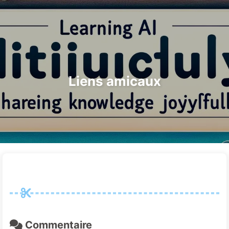
Rechercher
Accueil
Archives
Tags
Le Chemin vers la Transformation par l'IA
Catégories
Liens
À propos
🇫🇷 Français
Liens amicaux
Commentaire