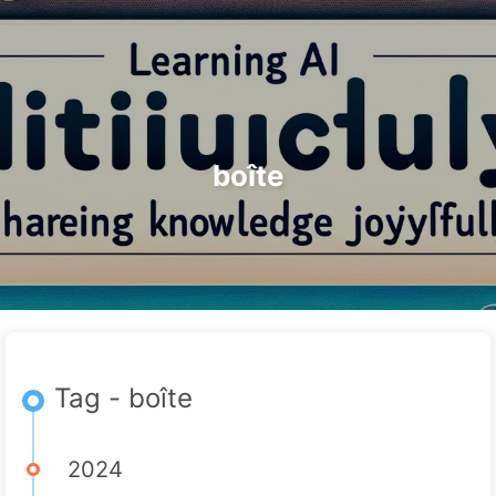
Rechercher
Accueil
Archives
Tags
Le Chemin vers la Transformation par l'IA
Catégories
Liens
À propos
🇫🇷 Français
boîte
Tag - boîte
2024