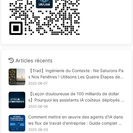
Articles récents
【Trad】Ingénierie du Contexte : Ne Saturons Pa
s Nos Fenêtres ! Utilisons Les Quatre Étapes de R
édaction, Filtrage, Compression et Isolation, Évito
2025-08-07
ns Les Perturbations Toxiques et Gardons le Bruit
【Leçon douloureuse de 100 milliards de dollar
à L'extérieur — Apprenons Lentement L'IA170
s】Pourquoi les assistants IA coûteux déployés p
ar les entreprises "oublient" souvent aux moment
2025-08-06
s cruciaux, permettant ainsi à leurs concurrents
Comment mettre en œuvre des agents d'IA dans
d'améliorer leur performance de 90 % ? — Appre
les flux de travail d'entreprise : Guide complet po
ndre lentement l'IA 169
ur 2025 —— Apprenez l'IA lentement 166
2025-08-03