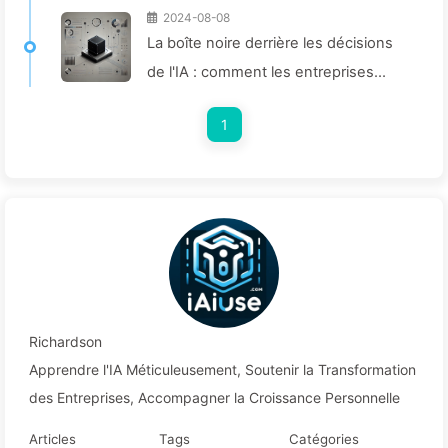
2024-08-08
La boîte noire derrière les décisions
de l'IA : comment les entreprises
peuvent éviter les pièges intelligents
1
et remodeler leurs processus
décisionnels – Apprenez lentement
l'IA 136
Richardson
Apprendre l'IA Méticuleusement, Soutenir la Transformation
des Entreprises, Accompagner la Croissance Personnelle
Articles
Tags
Catégories