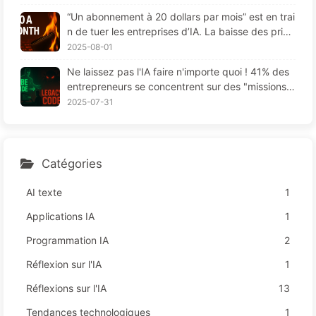
“Un abonnement à 20 dollars par mois” est en trai
n de tuer les entreprises d’IA. La baisse des prix
des Tokens est une illusion, la vraie dépense en I
2025-08-01
A, c'est votre cupidité - Apprendre l'IA 164
Ne laissez pas l'IA faire n'importe quoi ! 41% des
entrepreneurs se concentrent sur des "missions r
ouges", une technologie insuffisante provoque da
2025-07-31
vantage de souffrances chez les employés — Ap
prenez à apprivoiser l'IA 163
Catégories
AI texte
1
Applications IA
1
Programmation IA
2
Réflexion sur l'IA
1
Réflexions sur l'IA
13
Tendances technologiques
1