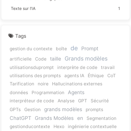
Texte sur l'IA
1
Tags
de
Prompt
gestion du contexte
boîte
Grands modèles
taille
artificielle
Code
utilisationsduprompt
interprète de code
travail
utilisations des prompts
agents IA
Éthique
CoT
Tarification
noire
Hallucinations externes
Agents
données
Programmation
interpréteur de code
Analyse
GPT
Sécurité
grands modèles
GPTs
Gestion
prompts
ChatGPT
Grands Modèles
en
Segmentation
gestionducontexte
Hexo
ingénierie contextuelle