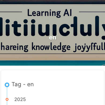
Rechercher
Accueil
Archives
Tags
Le Chemin vers la Transformation par l'IA
Catégories
Liens
À propos
🇫🇷 Français
en
Tag - en
2025