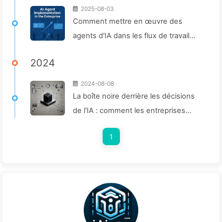
2025-08-03
Comment mettre en œuvre des
agents d'IA dans les flux de travail
d'entreprise : Guide complet pour
2024
2025 —— Apprenez l'IA lentement
166
2024-08-08
La boîte noire derrière les décisions
de l'IA : comment les entreprises
peuvent éviter les pièges intelligents
1
et remodeler leurs processus
décisionnels – Apprenez lentement
l'IA 136