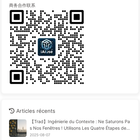
商务合作联系
Articles récents
【Trad】Ingénierie du Contexte : Ne Saturons Pa
s Nos Fenêtres ! Utilisons Les Quatre Étapes de R
édaction, Filtrage, Compression et Isolation, Évito
2025-08-07