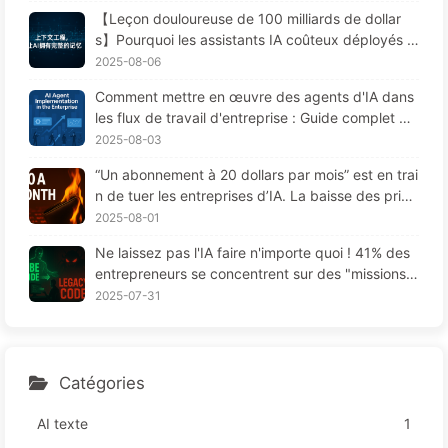
ns Les Perturbations Toxiques et Gardons le Bruit
【Leçon douloureuse de 100 milliards de dollar
à L'extérieur — Apprenons Lentement L'IA170
s】Pourquoi les assistants IA coûteux déployés p
ar les entreprises "oublient" souvent aux moment
2025-08-06
s cruciaux, permettant ainsi à leurs concurrents
Comment mettre en œuvre des agents d'IA dans
d'améliorer leur performance de 90 % ? — Appre
les flux de travail d'entreprise : Guide complet po
ndre lentement l'IA 169
ur 2025 —— Apprenez l'IA lentement 166
2025-08-03
“Un abonnement à 20 dollars par mois” est en trai
n de tuer les entreprises d’IA. La baisse des prix
des Tokens est une illusion, la vraie dépense en I
2025-08-01
A, c'est votre cupidité - Apprendre l'IA 164
Ne laissez pas l'IA faire n'importe quoi ! 41% des
entrepreneurs se concentrent sur des "missions r
ouges", une technologie insuffisante provoque da
2025-07-31
vantage de souffrances chez les employés — Ap
prenez à apprivoiser l'IA 163
Catégories
AI texte
1