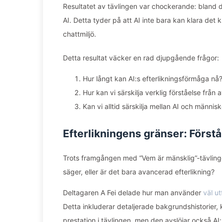
Resultatet av tävlingen var chockerande: bland 
AI. Detta tyder på att AI inte bara kan klara det 
chattmiljö.
Detta resultat väcker en rad djupgående frågor:
Hur långt kan AI:s efterlikningsförmåga nå
Hur kan vi särskilja verklig förståelse från
Kan vi alltid särskilja mellan AI och människ
Efterlikningens gränser: Förstå
Trots framgången med “Vem är mänsklig”-tävlingen
säger, eller är det bara avancerad efterlikning?
Deltagaren A Fei delade hur man använder
väl u
Detta inkluderar detaljerade bakgrundshistorier, 
prestation i tävlingen, men den avslöjar också AI: