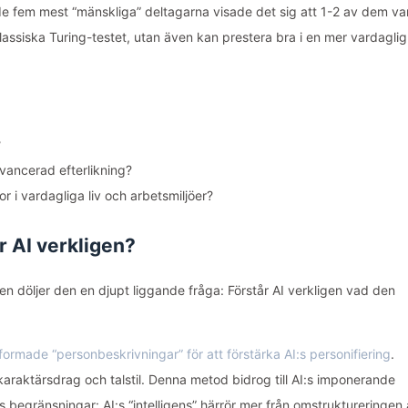
de fem mest “mänskliga” deltagarna visade det sig att 1-2 av dem va
klassiska Turing-testet, utan även kan prestera bra i en mer vardaglig
?
 avancerad efterlikning?
or i vardagliga liv och arbetsmiljöer?
r AI verkligen?
 döljer den en djupt liggande fråga: Förstår AI verkligen vad den
tformade “personbeskrivningar” för att förstärka AI:s personifiering
.
karaktärsdrag och talstil. Denna metod bidrog till AI:s imponerande
s begränsningar: AI:s “intelligens” härrör mer från omstruktureringen