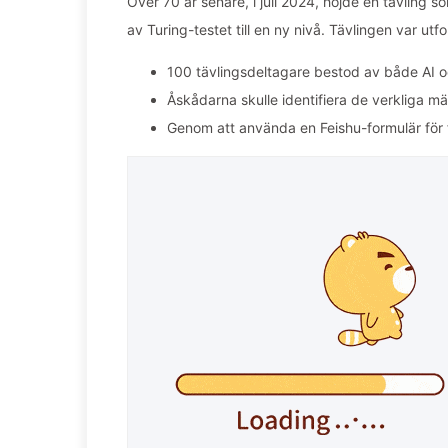
Över 70 år senare, i juli 2024, höjde en tävling
av Turing-testet till en ny nivå. Tävlingen var utf
100 tävlingsdeltagare bestod av både AI 
Åskådarna skulle identifiera de verkliga 
Genom att använda en Feishu-formulär för 