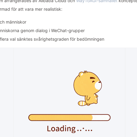
 som arrangerades av Alibaba Cloud och
WayToAGI-samhället
koncepte
ormad för att vara mer realistisk:
och människor
människorna genom dialog i WeChat-grupper
flera val sänktes svårighetsgraden för bedömningen