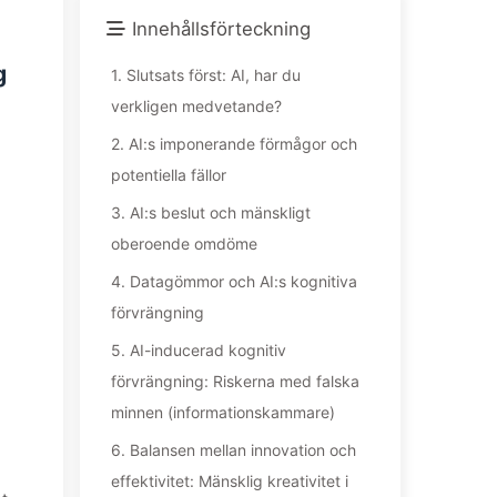
Innehållsförteckning
g
1.
Slutsats först: AI, har du
verkligen medvetande?
2.
AI:s imponerande förmågor och
potentiella fällor
3.
AI:s beslut och mänskligt
oberoende omdöme
4.
Datagömmor och AI:s kognitiva
förvrängning
5.
AI-inducerad kognitiv
förvrängning: Riskerna med falska
minnen (informationskammare)
6.
Balansen mellan innovation och
effektivitet: Mänsklig kreativitet i