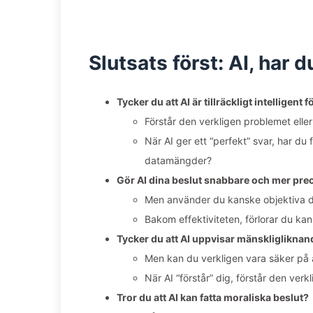
Slutsats först: AI, har
Tycker du att AI är tillräckligt intelligent
Förstår den verkligen problemet eller
När AI ger ett “perfekt” svar, har d
datamängder?
Gör AI dina beslut snabbare och mer pre
Men använder du kanske objektiva da
Bakom effektiviteten, förlorar du kan
Tycker du att AI uppvisar mänskliglikna
Men kan du verkligen vara säker på a
När AI “förstår” dig, förstår den verkl
Tror du att AI kan fatta moraliska beslut?