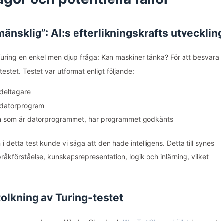
mänsklig”: AI:s efterlikningskrafts utvecklin
Turing en enkel men djup fråga: Kan maskiner tänka? För att besvara
tet. Testet var utformat enligt följande:
 deltagare
t datorprogram
en som är datorprogrammet, har programmet godkänts
 detta test kunde vi säga att den hade intelligens. Detta till synes
råkförståelse, kunskapsrepresentation, logik och inlärning, vilket
olkning av Turing-testet