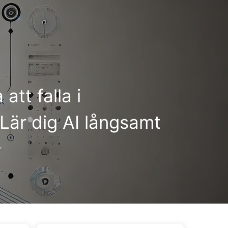
ggar
Kategorier
Länkar
Om oss
🇸🇪 Svenska
att falla i
Lär dig AI långsamt