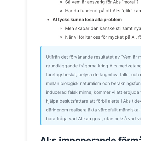
Så vem är ansvarig för AI:s “moral”?
Har du funderat på att AI:s “etik” k
AI tycks kunna lösa alla problem
Men skapar den kanske stillsamt ny
När vi förlitar oss för mycket på AI,
Utifrån det förvånande resultatet av “Vem är 
grundläggande frågorna kring AI:s medvetande
företagsbeslut, belysa de kognitiva fällor o
mellan biologisk naturalism och beräkningsfun
inducerad falsk minne, kommer vi att erbjuda fö
hjälpa beslutsfattare att förbli alerta i AI:s t
därigenom realisera äkta värdefullt människa-
bara fråga vad AI kan göra, utan också vad vi
AI:s imponerande förmåg