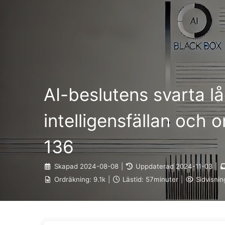
Vägen till AI-transformation
AI-beslutens svarta lå
intelligensfällan och
136
Skapad
2024-08-08
|
Uppdaterad
2024-11-03
|
Ordräkning:
9.1k
|
Lästid:
57minuter
|
Sidvisnin