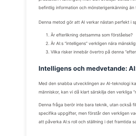
befintlig information och mönsterigenkänning än f
Denna metod gör att AI verkar nästan perfekt i sp
Är efterlikning detsamma som förståelse?
Är AI:s “intelligens” verkligen nära mänskl
Vilka risker innebär övertro på denna “efte
Intelligens och medvetande: AI
Med den snabba utvecklingen av AI-teknologi kan 
människor, kan vi då klart särskilja den verkliga “
Denna fråga berör inte bara teknik, utan också fi
specifika uppgifter, men förstår den verkligen
att påverka AI:s roll och ställning i det framtida s