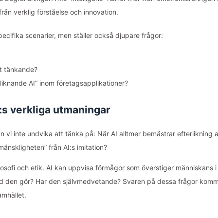
rån verklig förståelse och innovation.
ecifika scenarier, men ställer också djupare frågor:
igt tänkande?
rliknande AI” inom företagsapplikationer?
:s verkliga utmaningar
vi inte undvika att tänka på: När AI alltmer bemästrar efterlikning 
mänskligheten” från AI:s imitation?
losofi och etik. AI kan uppvisa förmågor som överstiger människans i
 vad den gör? Har den självmedvetande? Svaren på dessa frågor kom
amhället.