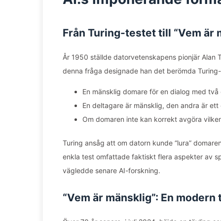
Från Turing-testet till “Vem är 
År 1950 ställde datorvetenskapens pionjär Alan 
denna fråga designade han det berömda Turing-tes
En mänsklig domare för en dialog med två
En deltagare är mänsklig, den andra är et
Om domaren inte kan korrekt avgöra vilk
Turing ansåg att om datorn kunde “lura” domaren i
enkla test omfattade faktiskt flera aspekter av sp
vägledde senare AI-forskning.
“Vem är mänsklig”: En modern t