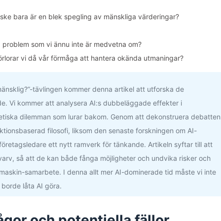
anske bara är en blek spegling av mänskliga värderingar?
a problem som vi ännu inte är medvetna om?
 förlorar vi då vår förmåga att hantera okända utmaningar?
mänsklig?”-tävlingen kommer denna artikel att utforska de
. Vi kommer att analysera AI:s dubbeläggade effekter i
ch etiska dilemman som lurar bakom. Genom att dekonstruera debatten
ktionsbaserad filosofi, liksom den senaste forskningen om AI-
retagsledare ett nytt ramverk för tänkande. Artikeln syftar till att
idevarv, så att de kan både fånga möjligheter och undvika risker och
maskin-samarbete. I denna allt mer AI-dominerade tid måste vi inte
 borde låta AI göra.
or och potentiella fällor