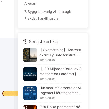
t
AI-eran
7.
Byggr ansvarig AI-strategi:
Praktisk handlingsplan
Senaste artiklar
【Översättning】 Kontextt
eknik: Fyll inte fönstret me
d för mycket! Använd skri
2025-08-07
vning och filtrering i fyra st
【100 Miljarder Dollar av S
eg, var försiktig med föror
märtsamma Lärdomar】Va
ening och förvirring, och h
rför AI-assistenter som för
2025-08-06
åll bullret utanför fönstret -
etag investerar stort i alltid
Lär dig AI långsamt 170
Hur man implementerar AI
"glömmer" i kritiska stund
-agenter i företagsarbetsfl
er, medan konkurrenter up
öden: En komplett guide f
2025-08-03
pnått en prestationsöknin
ör 2025 – Lär dig AI långs
g på 90%? — Lär känna AI
“"20 Dollar per month" dö
amt 166