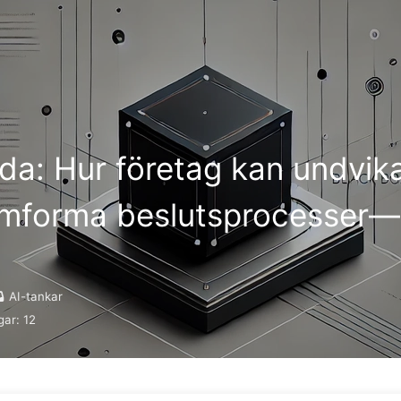
Sök
Hem
Arkiv
Ta
da: Hur företag kan undvika 
 omforma beslutsprocesser—
AI-tankar
gar:
12