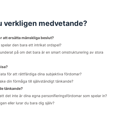
 du verkligen medvetande?
 för att ersätta mänskliga beslut?
 spelar den bara ett intrikat ordspel?
u funderat på om det bara är en smart omstrukturering av stora
cisa?
ta för att rättfärdiga dina subjektiva fördomar?
ske din förmåga till självständigt tänkande?
nde tänkande?
tt det inte är dina egna personifieringsfördomar som spelar in?
igen eller lurar du bara dig själv?