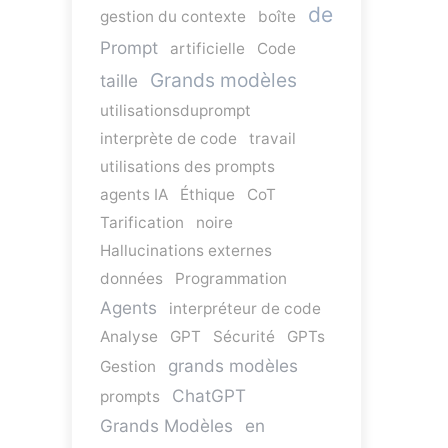
de
gestion du contexte
boîte
Prompt
artificielle
Code
Grands modèles
taille
utilisationsduprompt
interprète de code
travail
utilisations des prompts
agents IA
Éthique
CoT
Tarification
noire
Hallucinations externes
données
Programmation
Agents
interpréteur de code
Analyse
GPT
Sécurité
GPTs
grands modèles
Gestion
ChatGPT
prompts
Grands Modèles
en