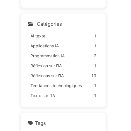
sur des "missions rouges",
164
une technologie insuffisant
e provoque davantage de
souffrances chez les empl
Catégories
oyés — Apprenez à appriv
oiser l'IA 163
AI texte
1
Applications IA
1
Programmation IA
2
Réflexion sur l'IA
1
Réflexions sur l'IA
13
Tendances technologiques
1
Texte sur l'IA
1
Tags