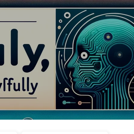
ags
Catégories
Liens
À propos
🇫🇷 Français