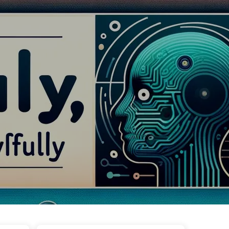
ags
Catégories
Liens
À propos
🇫🇷 Français