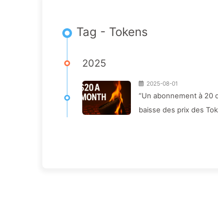
Tag - Tokens
2025
2025-08-01
“Un abonnement à 20 dol
baisse des prix des Toke
Apprendre l'IA 164