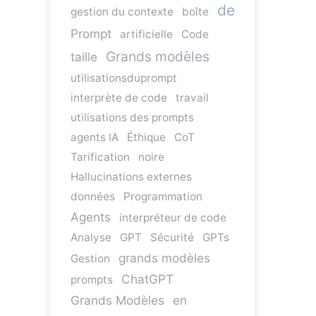
de
gestion du contexte
boîte
Prompt
artificielle
Code
Grands modèles
taille
utilisationsduprompt
interprète de code
travail
utilisations des prompts
agents IA
Éthique
CoT
Tarification
noire
Hallucinations externes
données
Programmation
Agents
interpréteur de code
Analyse
GPT
Sécurité
GPTs
grands modèles
Gestion
ChatGPT
prompts
Grands Modèles
en