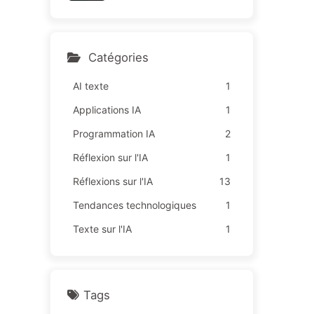
sur des "missions rouges",
164
une technologie insuffisant
e provoque davantage de
souffrances chez les empl
Catégories
oyés — Apprenez à appriv
oiser l'IA 163
AI texte
1
Applications IA
1
Programmation IA
2
Réflexion sur l'IA
1
Réflexions sur l'IA
13
Tendances technologiques
1
Texte sur l'IA
1
Tags