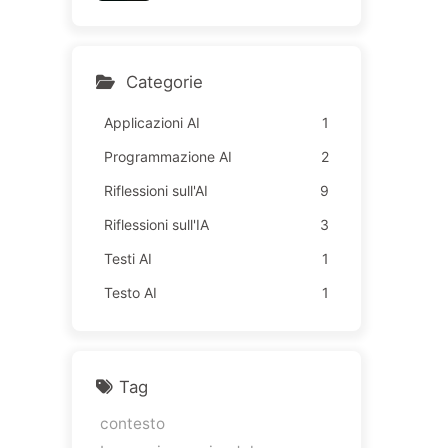
la tecnologia non funziona,
i dipendenti soffrono di più
—Impara lentamente l’AI 1
63
Categorie
Applicazioni AI
1
Programmazione AI
2
Riflessioni sull'AI
9
Riflessioni sull'IA
3
Testi AI
1
Testo AI
1
Tag
contesto