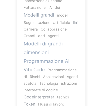
Innovazione aziendale
Fatturazione
IA
dei
Modelli grandi
modelli
llm
Segmentazione
artificiale
Carriera
Collaborazione
Grandi
dati
agenti
Modelli di grandi
dimensioni
Programmazione AI
VibeCode
Programmazione
di
Rischi
Applicazioni
Agenti
scatola
Tecnologia
istruzioni
interprete di codice
CodeInterpreter
tecnici
Token
Flussi di lavoro