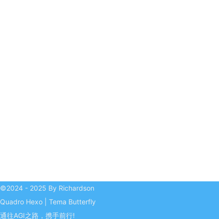
©2024 - 2025 By Richardson
Quadro
Hexo
|
Tema
Butterfly
通往AGI之路，携手前行!