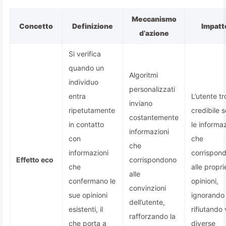
Meccanismo
Concetto
Definizione
Impatt
d’azione
Si verifica
quando un
Algoritmi
individuo
personalizzati
entra
L’utente t
inviano
ripetutamente
credibile s
costantemente
in contatto
le informaz
informazioni
con
che
che
informazioni
corrispon
Effetto eco
corrispondono
che
alle propri
alle
confermano le
opinioni,
convinzioni
sue opinioni
ignorando
dell’utente,
esistenti, il
rifiutando 
rafforzando la
che porta a
diverse