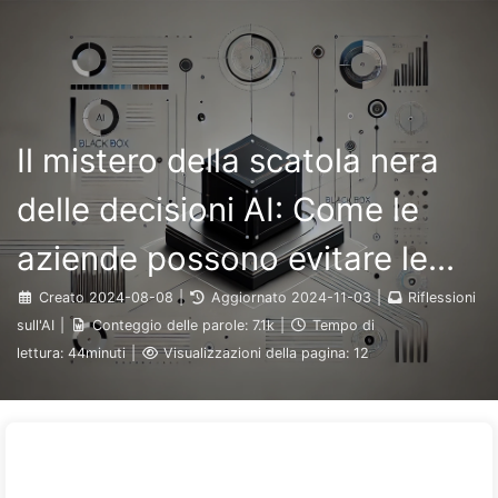
Ricerca
Home
Archivi
Tag
Categorie
Il Percorso verso la Trasformazione dell'IA
Link
Informazioni
🇮🇹 Italiano
Il mistero della scatola nera
delle decisioni AI: Come le
aziende possono evitare le
trappole dell'intelligenza
Creato
2024-08-08
|
Aggiornato
2024-11-03
|
Riflessioni
sull'AI
|
Conteggio delle parole:
7.1k
|
Tempo di
artificiale e ridefinire i
lettura:
44minuti
|
Visualizzazioni della pagina:
12
processi decisionali—
Impariamo lentamente l'AI