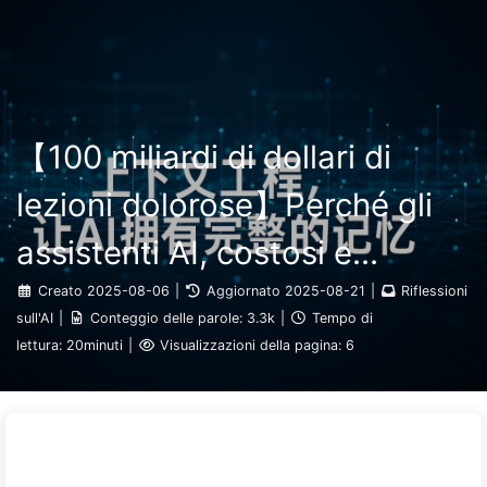
Ricerca
Home
Archivi
Tag
Categorie
Il Percorso verso la Trasformazione dell'IA
Link
Informazioni
🇮🇹 Italiano
【100 miliardi di dollari di
lezioni dolorose】Perché gli
assistenti AI, costosi e
disposti dalle aziende,
Creato
2025-08-06
|
Aggiornato
2025-08-21
|
Riflessioni
sull'AI
|
Conteggio delle parole:
3.3k
|
Tempo di
"perdono la memoria" nei
lettura:
20minuti
|
Visualizzazioni della pagina:
6
momenti cruciali, mentre i
concorrenti ottengono un