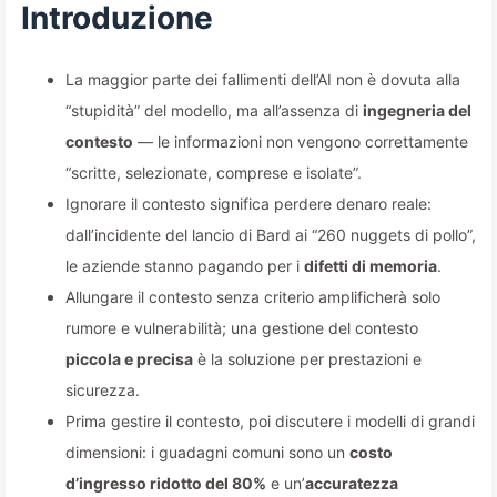
aumento delle prestazioni del
Introduzione
90%? — Impariamo
La maggior parte dei fallimenti dell’AI non è dovuta alla
lentamente l'AI 169
“stupidità” del modello, ma all’assenza di
ingegneria del
contesto
— le informazioni non vengono correttamente
“scritte, selezionate, comprese e isolate”.
Ignorare il contesto significa perdere denaro reale:
dall’incidente del lancio di Bard ai “260 nuggets di pollo”,
le aziende stanno pagando per i
difetti di memoria
.
Allungare il contesto senza criterio amplificherà solo
rumore e vulnerabilità; una gestione del contesto
piccola e precisa
è la soluzione per prestazioni e
sicurezza.
Prima gestire il contesto, poi discutere i modelli di grandi
dimensioni: i guadagni comuni sono un
costo
d’ingresso ridotto del 80%
e un’
accuratezza