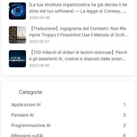
[La tua struttura organizzativa ha già deciso il de
stino del tuo software] — La legge di Conway, un
a legge fondamentale della gestione sottostimata
2026-04-06
per 56 anni La trasformazione dell'ingegneria del
【Traduzione】Ingegneria del Contesto: Non Rie
software nell'era dell'IA — Impara l'IA lentamente
mpire Troppo il Finestrino! Usa il Metodo di Scritt
171
ura e Filtraggio in Quattro Fasi, Fai Attenzione alla
2025-08-07
Contaminazione, Confusione e Conflitti, Tieni il Ru
【100 miliardi di dollari di lezioni dolorose】Perch
more Fuori dalla Finestra—Impara Piano Piano l'AI
é gli assistenti AI, costosi e disposti dalle aziend
170
e, "perdono la memoria" nei momenti cruciali, me
2025-08-06
ntre i concorrenti ottengono un aumento delle pre
stazioni del 90%? — Impariamo lentamente l'AI 16
9
Categorie
Applicazioni AI
1
Pensiero AI
3
Programmazione AI
2
Riflessioni sull'AI
9