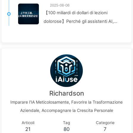
2025-08-06
【100 miliardi di dollari di lezioni
dolorose】Perché gli assistenti AI,
costosi e disposti dalle aziende,
"perdono la memoria" nei momenti
cruciali, mentre i concorrenti
ottengono un aumento delle
prestazioni del 90%? — Impariamo
lentamente l'AI 169
Richardson
Imparare l'IA Meticolosamente, Favorire la Trasformazione
Aziendale, Accompagnare la Crescita Personale
Articoli
Tag
Categorie
21
80
7