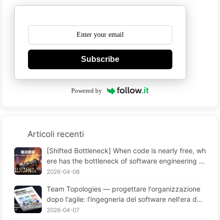
Subscribe
Powered by
Articoli recenti
[Shifted Bottleneck] When code is nearly free, wh
ere has the bottleneck of software engineering g
one? The Transformation of Software Engineering
2026-04-08
in the AI Era — Learn AI Slowly #173
Team Topologies — progettare l'organizzazione
dopo l'agile: l'ingegneria del software nell'era del
l'AI (Learn AI Slowly 172)
2026-04-07