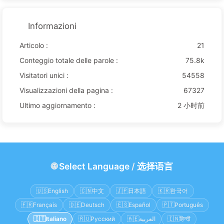
Informazioni
Articolo :
21
Conteggio totale delle parole :
75.8k
Visitatori unici :
54558
Visualizzazioni della pagina :
67327
Ultimo aggiornamento :
2 小时前
🌐
Select Language
/
选择语言
🇺🇸
English
🇨🇳
中文
🇯🇵
日本語
🇰🇷
한국어
🇫🇷
Français
🇩🇪
Deutsch
🇪🇸
Español
🇵🇹
Português
🇮🇹
Italiano
🇷🇺
Русский
🇦🇪
العربية
🇮🇳
हिन्दी