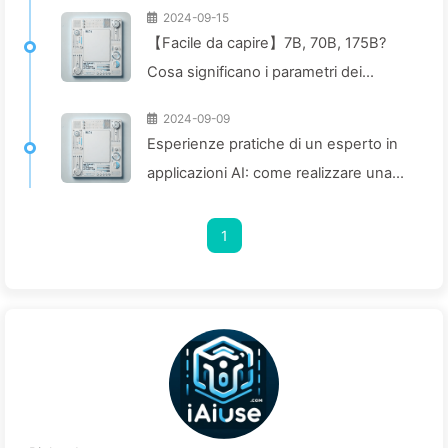
2024-09-15
【Facile da capire】7B, 70B, 175B?
Cosa significano i parametri dei
modelli AI? Come le aziende possono
2024-09-09
scegliere la giusta soluzione di modelli
Esperienze pratiche di un esperto in
ampi? — Impariamo l'AI 142
applicazioni AI: come realizzare una
trasformazione digitale efficace del
blog attraverso strumenti intelligenti
1
— Imparando AI 140