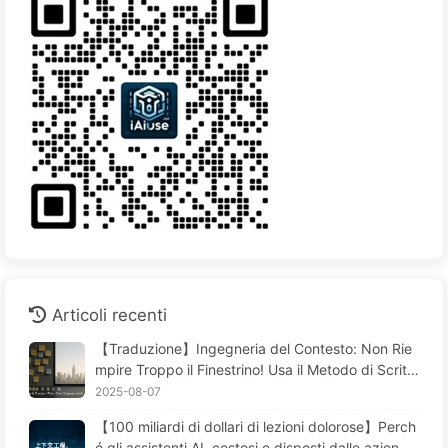
Articoli recenti
【Traduzione】Ingegneria del Contesto: Non Rie
mpire Troppo il Finestrino! Usa il Metodo di Scritt
ura e Filtraggio in Quattro Fasi, Fai Attenzione alla
2025-08-07
Contaminazione, Confusione e Conflitti, Tieni il Ru
【100 miliardi di dollari di lezioni dolorose】Perch
more Fuori dalla Finestra—Impara Piano Piano l'AI
é gli assistenti AI, costosi e disposti dalle aziend