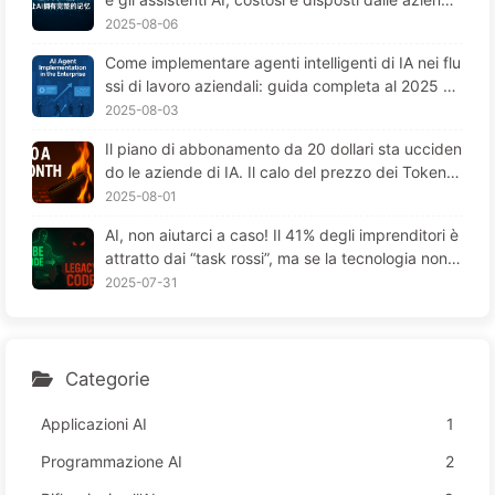
170
e, "perdono la memoria" nei momenti cruciali, me
2025-08-06
ntre i concorrenti ottengono un aumento delle pre
Come implementare agenti intelligenti di IA nei flu
stazioni del 90%? — Impariamo lentamente l'AI 16
ssi di lavoro aziendali: guida completa al 2025 —
9
Imparare lentamente l'IA 166
2025-08-03
Il piano di abbonamento da 20 dollari sta ucciden
do le aziende di IA. Il calo del prezzo dei Token è
un'illusione; il vero costo dell'IA è la tua avidità - I
2025-08-01
mparare lentamente l'IA164
AI, non aiutarci a caso! Il 41% degli imprenditori è
attratto dai “task rossi”, ma se la tecnologia non f
unziona, i dipendenti soffrono di più—Impara lent
2025-07-31
amente l’AI 163
Categorie
Applicazioni AI
1
Programmazione AI
2