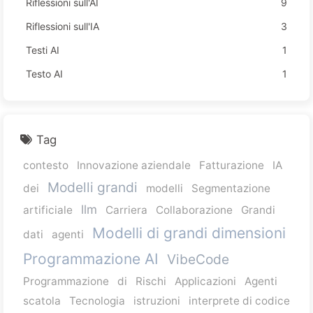
Riflessioni sull'AI
9
Riflessioni sull'IA
3
Testi AI
1
Testo AI
1
Tag
contesto
Innovazione aziendale
Fatturazione
IA
Modelli grandi
dei
modelli
Segmentazione
llm
artificiale
Carriera
Collaborazione
Grandi
Modelli di grandi dimensioni
dati
agenti
Programmazione AI
VibeCode
Programmazione
di
Rischi
Applicazioni
Agenti
scatola
Tecnologia
istruzioni
interprete di codice