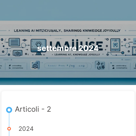
Ricerca
Home
Archivi
Tag
Categorie
Il Percorso verso la Trasformazione dell'IA
Link
Informazioni
🇮🇹 Italiano
settembre 2024
Articoli - 2
2024