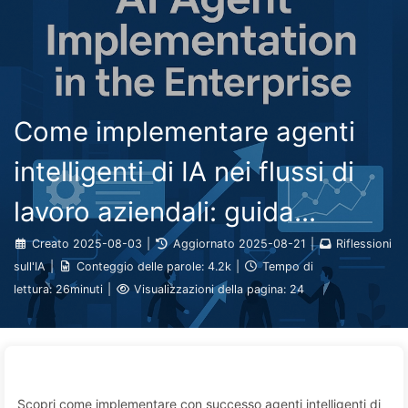
Ricerca
Home
Archivi
Tag
Categorie
Il Percorso verso la Trasformazione dell'IA
Link
Informazioni
🇮🇹 Italiano
Come implementare agenti
intelligenti di IA nei flussi di
lavoro aziendali: guida
completa al 2025 — Imparare
Creato
2025-08-03
|
Aggiornato
2025-08-21
|
Riflessioni
sull'IA
|
Conteggio delle parole:
4.2k
|
Tempo di
lentamente l'IA 166
lettura:
26minuti
|
Visualizzazioni della pagina:
24
Scopri come implementare con successo agenti intelligenti di