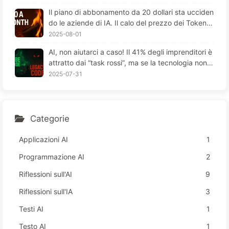
Il piano di abbonamento da 20 dollari sta ucciden
do le aziende di IA. Il calo del prezzo dei Token è
un'illusione; il vero costo dell'IA è la tua avidità - I
2025-08-01
mparare lentamente l'IA164
AI, non aiutarci a caso! Il 41% degli imprenditori è
attratto dai “task rossi”, ma se la tecnologia non f
unziona, i dipendenti soffrono di più—Impara lent
2025-07-31
amente l’AI 163
Categorie
Applicazioni AI
1
Programmazione AI
2
Riflessioni sull'AI
9
Riflessioni sull'IA
3
Testi AI
1
Testo AI
1