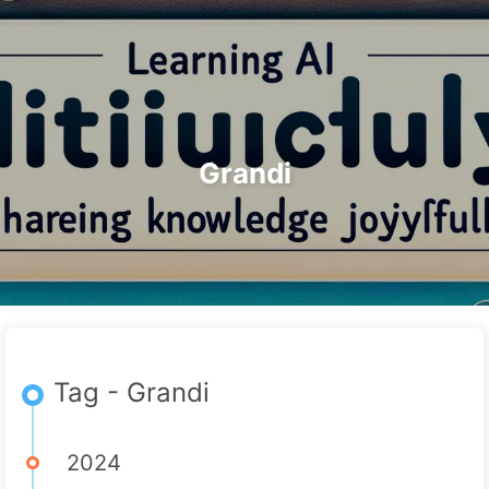
Ricerca
Home
Archivi
Tag
Categorie
Il Percorso verso la Trasformazione dell'IA
Link
Informazioni
🇮🇹 Italiano
Grandi
Tag - Grandi
2024