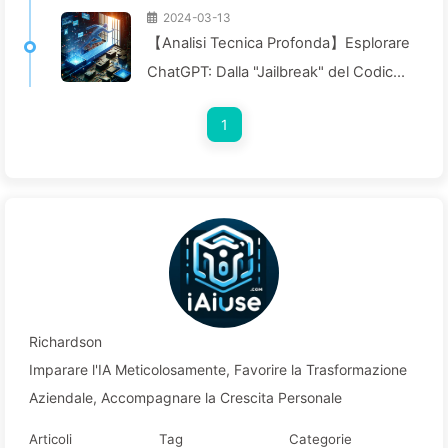
2024-03-13
【Analisi Tecnica Profonda】Esplorare
ChatGPT: Dalla "Jailbreak" del Codice
alla Sicurezza — Impariamo Piano
1
Piano AI024
Richardson
Imparare l'IA Meticolosamente, Favorire la Trasformazione
Aziendale, Accompagnare la Crescita Personale
Articoli
Tag
Categorie