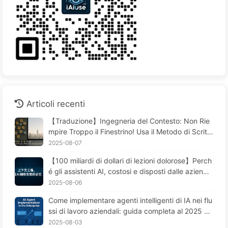
Articoli recenti
【Traduzione】Ingegneria del Contesto: Non Rie
mpire Troppo il Finestrino! Usa il Metodo di Scritt
ura e Filtraggio in Quattro Fasi, Fai Attenzione alla
2025-08-07
Contaminazione, Confusione e Conflitti, Tieni il Ru
【100 miliardi di dollari di lezioni dolorose】Perch
more Fuori dalla Finestra—Impara Piano Piano l'AI
é gli assistenti AI, costosi e disposti dalle aziend
170
e, "perdono la memoria" nei momenti cruciali, me
2025-08-06
ntre i concorrenti ottengono un aumento delle pre
Come implementare agenti intelligenti di IA nei flu
stazioni del 90%? — Impariamo lentamente l'AI 16
ssi di lavoro aziendali: guida completa al 2025 —
9
Imparare lentamente l'IA 166
2025-08-03