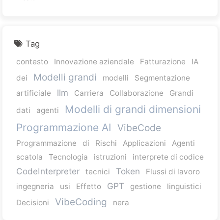
Tag
contesto
Innovazione aziendale
Fatturazione
IA
Modelli grandi
dei
modelli
Segmentazione
llm
artificiale
Carriera
Collaborazione
Grandi
Modelli di grandi dimensioni
dati
agenti
Programmazione AI
VibeCode
Programmazione
di
Rischi
Applicazioni
Agenti
scatola
Tecnologia
istruzioni
interprete di codice
CodeInterpreter
Token
tecnici
Flussi di lavoro
GPT
ingegneria
usi
Effetto
gestione
linguistici
VibeCoding
Decisioni
nera