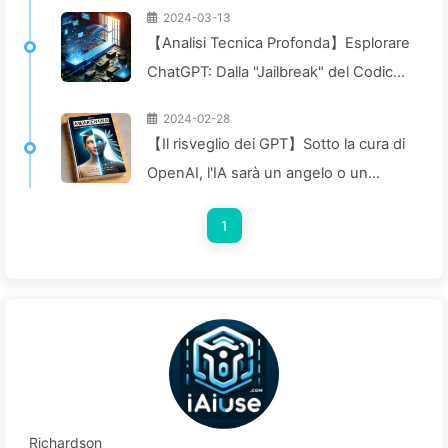
2024-03-13
【Analisi Tecnica Profonda】Esplorare
ChatGPT: Dalla "Jailbreak" del Codice
alla Sicurezza — Impariamo Piano
2024-02-28
Piano AI024
【Il risveglio dei GPT】Sotto la cura di
OpenAI, l'IA sarà un angelo o un
demone?—Impariamo lentamente
1
l'IA008
Richardson