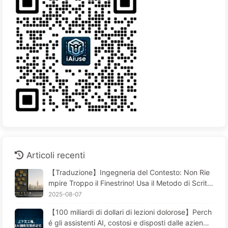
Articoli recenti
【Traduzione】Ingegneria del Contesto: Non Rie
mpire Troppo il Finestrino! Usa il Metodo di Scritt
ura e Filtraggio in Quattro Fasi, Fai Attenzione alla
2025-08-07
Contaminazione, Confusione e Conflitti, Tieni il Ru
【100 miliardi di dollari di lezioni dolorose】Perch
more Fuori dalla Finestra—Impara Piano Piano l'AI
é gli assistenti AI, costosi e disposti dalle aziend
170