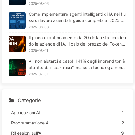
e, "perdono la memoria" nei momenti cruciali, me
2025-08-06
ntre i concorrenti ottengono un aumento delle pre
Come implementare agenti intelligenti di IA nei flu
stazioni del 90%? — Impariamo lentamente l'AI 16
ssi di lavoro aziendali: guida completa al 2025 —
9
Imparare lentamente l'IA 166
2025-08-03
Il piano di abbonamento da 20 dollari sta ucciden
do le aziende di IA. Il calo del prezzo dei Token è
un'illusione; il vero costo dell'IA è la tua avidità - I
2025-08-01
mparare lentamente l'IA164
AI, non aiutarci a caso! Il 41% degli imprenditori è
attratto dai “task rossi”, ma se la tecnologia non f
unziona, i dipendenti soffrono di più—Impara lent
2025-07-31
amente l’AI 163
Categorie
Applicazioni AI
1
Programmazione AI
2
Riflessioni sull'AI
9