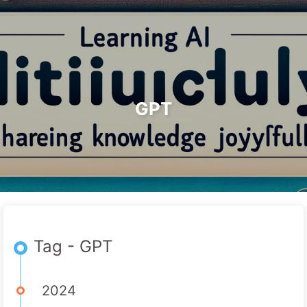
Ricerca
Home
Archivi
Tag
Categorie
Il Percorso verso la Trasformazione dell'IA
Link
Informazioni
🇮🇹 Italiano
GPT
Tag - GPT
2024