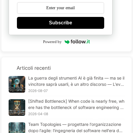
Subscribe
Powered by
Articoli recenti
La guerra degli strumenti AI è già finita — ma se il
vincitore saprà usarli, è un altro discorso — L'evol
uzione dell'ingegneria del software nell'era dell'AI
2026-08-07
· Imparare l'AI Lentamente 175
[Shifted Bottleneck] When code is nearly free, wh
ere has the bottleneck of software engineering g
one? The Transformation of Software Engineering
2026-04-08
in the AI Era — Learn AI Slowly #173
Team Topologies — progettare l'organizzazione
dopo l'agile: l'ingegneria del software nell'era del