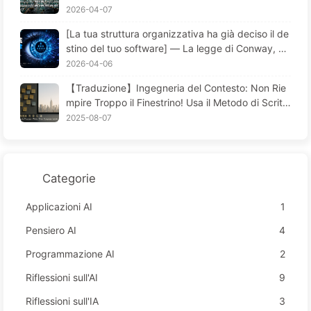
l'AI (Learn AI Slowly 172)
2026-04-07
[La tua struttura organizzativa ha già deciso il de
stino del tuo software] — La legge di Conway, un
a legge fondamentale della gestione sottostimata
2026-04-06
per 56 anni La trasformazione dell'ingegneria del
【Traduzione】Ingegneria del Contesto: Non Rie
software nell'era dell'IA — Impara l'IA lentamente
mpire Troppo il Finestrino! Usa il Metodo di Scritt
171
ura e Filtraggio in Quattro Fasi, Fai Attenzione alla
2025-08-07
Contaminazione, Confusione e Conflitti, Tieni il Ru
more Fuori dalla Finestra—Impara Piano Piano l'AI
170
Categorie
Applicazioni AI
1
Pensiero AI
4
Programmazione AI
2
Riflessioni sull'AI
9
Riflessioni sull'IA
3