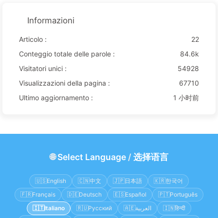
Informazioni
Articolo :
22
Conteggio totale delle parole :
84.6k
Visitatori unici :
54928
Visualizzazioni della pagina :
67710
Ultimo aggiornamento :
1 小时前
🌐
Select Language
/
选择语言
🇺🇸
English
🇨🇳
中文
🇯🇵
日本語
🇰🇷
한국어
🇫🇷
Français
🇩🇪
Deutsch
🇪🇸
Español
🇵🇹
Português
🇮🇹
Italiano
🇷🇺
Русский
🇦🇪
العربية
🇮🇳
हिन्दी