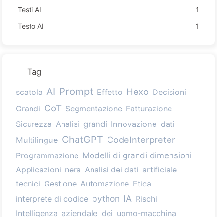
Testi AI
1
Testo AI
1
Tag
Prompt
AI
Hexo
scatola
Effetto
Decisioni
CoT
Grandi
Segmentazione
Fatturazione
Sicurezza
Analisi
grandi
Innovazione
dati
ChatGPT
CodeInterpreter
Multilingue
Modelli di grandi dimensioni
Programmazione
Applicazioni
nera
Analisi dei dati
artificiale
tecnici
Gestione
Automazione
Etica
python
IA
interprete di codice
Rischi
Intelligenza
aziendale
dei
uomo-macchina