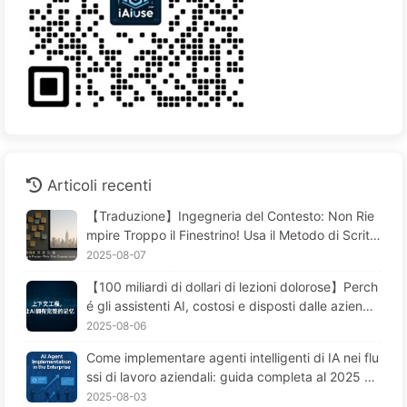
Articoli recenti
【Traduzione】Ingegneria del Contesto: Non Rie
mpire Troppo il Finestrino! Usa il Metodo di Scritt
ura e Filtraggio in Quattro Fasi, Fai Attenzione alla
2025-08-07
Contaminazione, Confusione e Conflitti, Tieni il Ru
【100 miliardi di dollari di lezioni dolorose】Perch
more Fuori dalla Finestra—Impara Piano Piano l'AI
é gli assistenti AI, costosi e disposti dalle aziend
170
e, "perdono la memoria" nei momenti cruciali, me
2025-08-06
ntre i concorrenti ottengono un aumento delle pre
Come implementare agenti intelligenti di IA nei flu
stazioni del 90%? — Impariamo lentamente l'AI 16
ssi di lavoro aziendali: guida completa al 2025 —
9
Imparare lentamente l'IA 166
2025-08-03