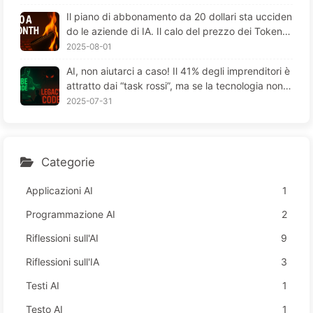
Il piano di abbonamento da 20 dollari sta ucciden
do le aziende di IA. Il calo del prezzo dei Token è
un'illusione; il vero costo dell'IA è la tua avidità - I
2025-08-01
mparare lentamente l'IA164
AI, non aiutarci a caso! Il 41% degli imprenditori è
attratto dai “task rossi”, ma se la tecnologia non f
unziona, i dipendenti soffrono di più—Impara lent
2025-07-31
amente l’AI 163
Categorie
Applicazioni AI
1
Programmazione AI
2
Riflessioni sull'AI
9
Riflessioni sull'IA
3
Testi AI
1
Testo AI
1