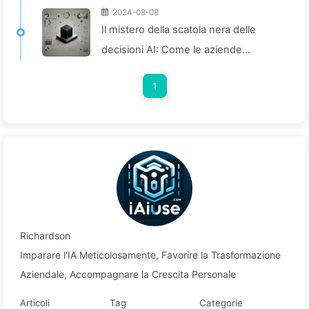
2024-08-08
Il mistero della scatola nera delle
decisioni AI: Come le aziende
possono evitare le trappole
1
dell'intelligenza artificiale e ridefinire i
processi decisionali—Impariamo
lentamente l'AI 136
Richardson
Imparare l'IA Meticolosamente, Favorire la Trasformazione
Aziendale, Accompagnare la Crescita Personale
Articoli
Tag
Categorie