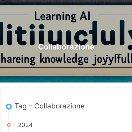
Ricerca
Home
Archivi
Tag
Categorie
Il Percorso verso la Trasformazione dell'IA
Link
Informazioni
🇮🇹 Italiano
Collaborazione
Tag - Collaborazione
2024