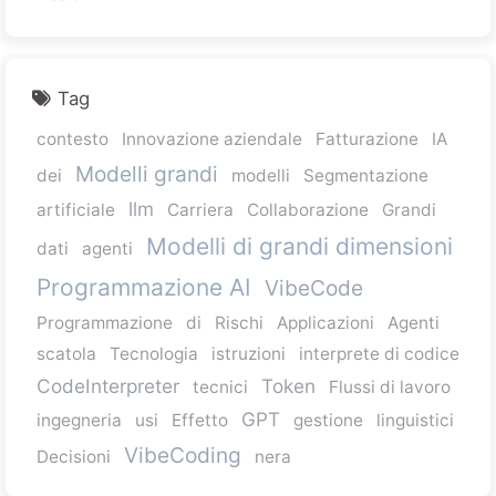
Tag
contesto
Innovazione aziendale
Fatturazione
IA
Modelli grandi
dei
modelli
Segmentazione
llm
artificiale
Carriera
Collaborazione
Grandi
Modelli di grandi dimensioni
dati
agenti
Programmazione AI
VibeCode
Programmazione
di
Rischi
Applicazioni
Agenti
scatola
Tecnologia
istruzioni
interprete di codice
CodeInterpreter
Token
tecnici
Flussi di lavoro
GPT
ingegneria
usi
Effetto
gestione
linguistici
VibeCoding
Decisioni
nera