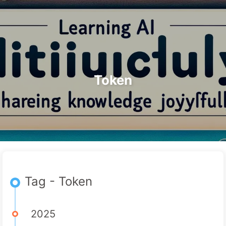
Ricerca
Home
Archivi
Tag
Categorie
Il Percorso verso la Trasformazione dell'IA
Link
Informazioni
🇮🇹 Italiano
Token
Tag - Token
2025