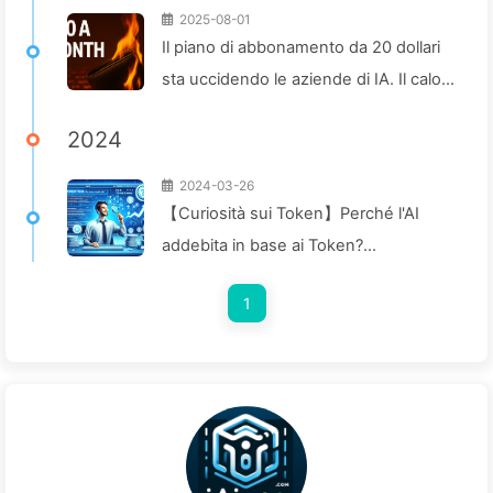
2025-08-01
Il piano di abbonamento da 20 dollari
sta uccidendo le aziende di IA. Il calo
del prezzo dei Token è un'illusione; il
2024
vero costo dell'IA è la tua avidità -
Imparare lentamente l'IA164
2024-03-26
【Curiosità sui Token】Perché l'AI
addebita in base ai Token?
Scopriamolo!—Impariamo AI040
1