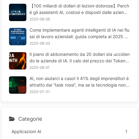
Contaminazione, Confusione e Conflitti, Tieni il Ru
【100 miliardi di dollari di lezioni dolorose】Perch
more Fuori dalla Finestra—Impara Piano Piano l'AI
é gli assistenti AI, costosi e disposti dalle aziend
170
e, "perdono la memoria" nei momenti cruciali, me
2025-08-06
ntre i concorrenti ottengono un aumento delle pre
Come implementare agenti intelligenti di IA nei flu
stazioni del 90%? — Impariamo lentamente l'AI 16
ssi di lavoro aziendali: guida completa al 2025 —
9
Imparare lentamente l'IA 166
2025-08-03
Il piano di abbonamento da 20 dollari sta ucciden
do le aziende di IA. Il calo del prezzo dei Token è
un'illusione; il vero costo dell'IA è la tua avidità - I
2025-08-01
mparare lentamente l'IA164
AI, non aiutarci a caso! Il 41% degli imprenditori è
attratto dai “task rossi”, ma se la tecnologia non f
unziona, i dipendenti soffrono di più—Impara lent
2025-07-31
amente l’AI 163
Categorie
Applicazioni AI
1