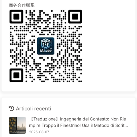
商务合作联系
Articoli recenti
【Traduzione】Ingegneria del Contesto: Non Rie
mpire Troppo il Finestrino! Usa il Metodo di Scritt
ura e Filtraggio in Quattro Fasi, Fai Attenzione alla
2025-08-07