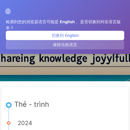
Con Đường Đến Chuyển Đổi Với AI
🌐
检测到您的浏览器语言可能是
English
， 是否切换到对应语言版
本？
切换到 English
trình
保持当前语言
Thẻ - trình
2024