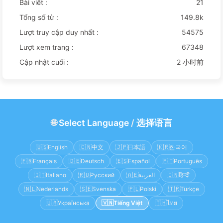
Bài viết :
21
Tổng số từ :
149.8k
Lượt truy cập duy nhất :
54575
Lượt xem trang :
67348
Cập nhật cuối :
2 小时前
🌐
Select Language
/
选择语言
🇺🇸
English
🇨🇳
中文
🇯🇵
日本語
🇰🇷
한국어
🇫🇷
Français
🇩🇪
Deutsch
🇪🇸
Español
🇵🇹
Português
🇮🇹
Italiano
🇷🇺
Русский
🇦🇪
العربية
🇮🇳
हिन्दी
🇳🇱
Nederlands
🇸🇪
Svenska
🇵🇱
Polski
🇹🇷
Türkçe
🇺🇦
Українська
🇻🇳
Tiếng Việt
🇹🇭
ไทย