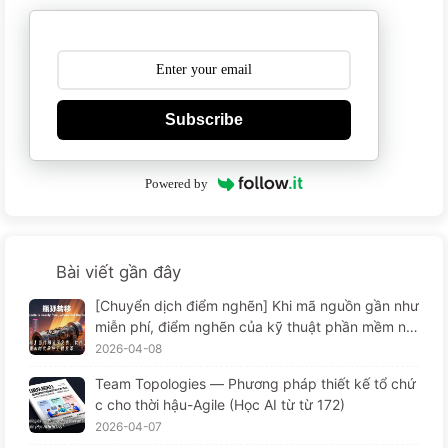
Subscribe
Powered by
Bài viết gần đây
[Chuyển dịch điểm nghẽn] Khi mã nguồn gần như
miễn phí, điểm nghẽn của kỹ thuật phần mềm nằ
m ở đâu? Sự thay đổi trong kỹ thuật phần mềm t
2026-04-08
hời AI — Học AI từ từ 173
Team Topologies — Phương pháp thiết kế tổ chứ
c cho thời hậu-Agile (Học AI từ từ 172)
2026-04-07