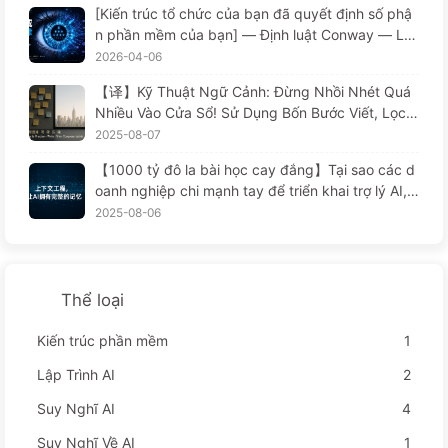
[Kiến trúc tổ chức của bạn đã quyết định số phậ
n phần mềm của bạn] — Định luật Conway — Lu
ật quản lý bị đánh giá thấp suốt 56 năm Sự thay
2026-04-06
đổi trong kỹ thuật phần mềm thời đại AI —慢慢学
【译】Kỹ Thuật Ngữ Cảnh: Đừng Nhồi Nhét Quá
AI171
Nhiều Vào Cửa Sổ! Sử Dụng Bốn Bước Viết, Lọc,
Nén Và Tách Rời, Cảnh Giác Với Sự Can Thiệp Gâ
2025-08-07
y Rối, Để Chặn Âm Thanh Ở Bên Ngoài — Từ Từ
【1000 tỷ đô la bài học cay đắng】Tại sao các d
Học AI 170
oanh nghiệp chi mạnh tay để triển khai trợ lý AI, n
hưng lại "quên" vào những lúc then chốt, khiến đ
2025-08-06
ối thủ đạt được 90% sự cải thiện hiệu suất? — Ch
ậm rãi học AI169
Thể loại
Kiến trúc phần mềm
1
Lập Trình AI
2
Suy Nghĩ AI
4
Suy Nghĩ Về AI
1