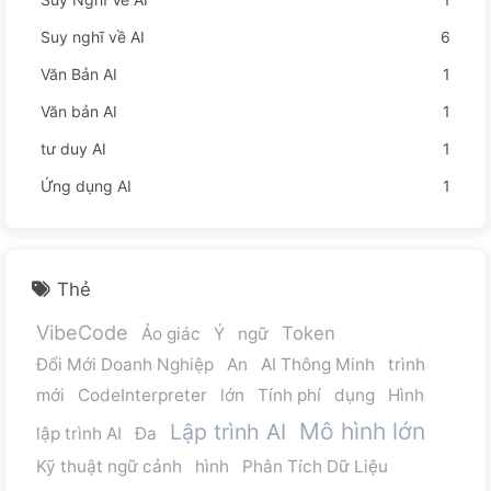
Suy nghĩ về AI
6
Văn Bản AI
1
Văn bản AI
1
tư duy AI
1
Ứng dụng AI
1
Thẻ
VibeCode
Token
Ảo giác
Ý
ngữ
Đổi Mới Doanh Nghiệp
An
AI Thông Minh
trình
mới
CodeInterpreter
lớn
Tính phí
dụng
Hình
Mô hình lớn
Lập trình AI
lập trình AI
Đa
Kỹ thuật ngữ cảnh
hình
Phân Tích Dữ Liệu