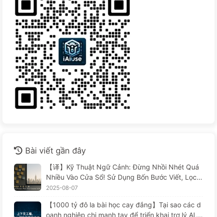
Bài viết gần đây
【译】Kỹ Thuật Ngữ Cảnh: Đừng Nhồi Nhét Quá
Nhiều Vào Cửa Sổ! Sử Dụng Bốn Bước Viết, Lọc,
Nén Và Tách Rời, Cảnh Giác Với Sự Can Thiệp Gâ
2025-08-07
y Rối, Để Chặn Âm Thanh Ở Bên Ngoài — Từ Từ
【1000 tỷ đô la bài học cay đắng】Tại sao các d
Học AI 170
oanh nghiệp chi mạnh tay để triển khai trợ lý AI, n