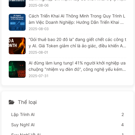
hưng lại "quên" vào những lúc then chốt, khiến đ
2025-08-06
ối thủ đạt được 90% sự cải thiện hiệu suất? — Ch
Cách Triển Khai AI Thông Minh Trong Quy Trình L
ậm rãi học AI169
àm Việc Doanh Nghiệp: Hướng Dẫn Triển Khai Ho
àn Chỉnh Năm 2025 — Chậm Rãi Học AI166
2025-08-03
“Gói thuê bao 20 đô la” đang giết chết các công t
y AI. Giá Token giảm chỉ là ảo giác, điều khiến AI
thực sự đắt đỏ chính là lòng tham của bạn — Họ
2025-08-01
c AI một cách từ từ 164
AI đừng làm lung tung! 41% người khởi nghiệp ưa
chuộng "nhiệm vụ đèn đỏ", công nghệ yếu kém k
hiến nhân viên khổ sở hơn — từ từ học AI
2025-07-31
Thể loại
Lập Trình AI
2
Suy Nghĩ AI
4
Suy Nghĩ Về AI
1