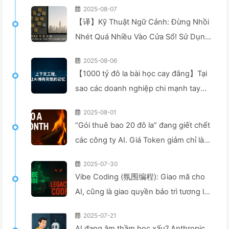
2025-08-07
【译】Kỹ Thuật Ngữ Cảnh: Đừng Nhồi
Nhét Quá Nhiều Vào Cửa Sổ! Sử Dụng
Bốn Bước Viết, Lọc, Nén Và Tách Rời,
2025-08-06
Cảnh Giác Với Sự Can Thiệp Gây Rối,
【1000 tỷ đô la bài học cay đắng】Tại
Để Chặn Âm Thanh Ở Bên Ngoài —
sao các doanh nghiệp chi mạnh tay
Từ Từ Học AI 170
để triển khai trợ lý AI, nhưng lại "quên"
2025-08-01
vào những lúc then chốt, khiến đối
“Gói thuê bao 20 đô la” đang giết chết
thủ đạt được 90% sự cải thiện hiệu
các công ty AI. Giá Token giảm chỉ là
suất? — Chậm rãi học AI169
ảo giác, điều khiến AI thực sự đắt đỏ
2025-07-30
chính là lòng tham của bạn — Học AI
Vibe Coding (氛围编程): Giao mã cho
một cách từ từ 164
AI, cũng là giao quyền bảo trì tương lai
- Chậm rãi học AI162
2025-07-21
AI đang âm thầm học xấu? Anthropic