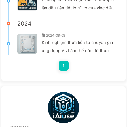
lần đầu tiên tiết lộ rủi ro của việc điều
chỉnh tiềm thức — Chậm rãi học AI161
2024
2024-09-09
Kinh nghiệm thực tiễn từ chuyên gia
ứng dụng AI: Làm thế nào để thực
hiện chuyển đổi số hiệu quả cho blog
1
bằng công cụ thông minh — Học từ từ
về AI 140