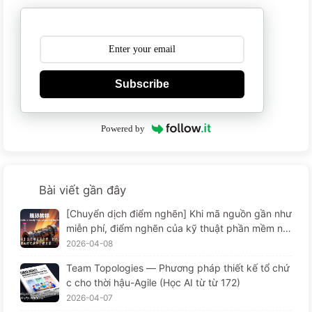
Subscribe
Powered by
Bài viết gần đây
[Chuyển dịch điểm nghẽn] Khi mã nguồn gần như
miễn phí, điểm nghẽn của kỹ thuật phần mềm nằ
m ở đâu? Sự thay đổi trong kỹ thuật phần mềm t
2026-04-08
hời AI — Học AI từ từ 173
Team Topologies — Phương pháp thiết kế tổ chứ
c cho thời hậu-Agile (Học AI từ từ 172)
2026-04-07