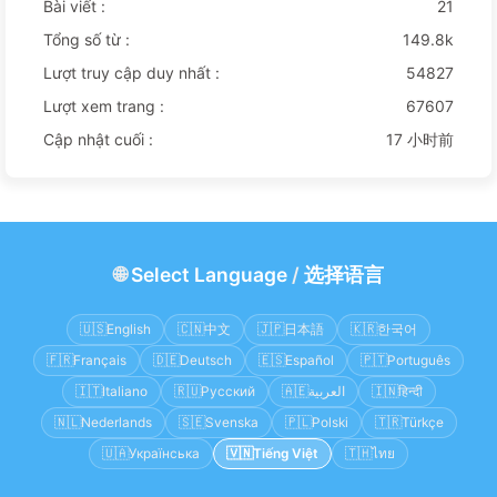
Bài viết :
21
Tổng số từ :
149.8k
Lượt truy cập duy nhất :
54827
Lượt xem trang :
67607
Cập nhật cuối :
17 小时前
🌐
Select Language
/
选择语言
🇺🇸
English
🇨🇳
中文
🇯🇵
日本語
🇰🇷
한국어
🇫🇷
Français
🇩🇪
Deutsch
🇪🇸
Español
🇵🇹
Português
🇮🇹
Italiano
🇷🇺
Русский
🇦🇪
العربية
🇮🇳
हिन्दी
🇳🇱
Nederlands
🇸🇪
Svenska
🇵🇱
Polski
🇹🇷
Türkçe
🇺🇦
Українська
🇻🇳
Tiếng Việt
🇹🇭
ไทย