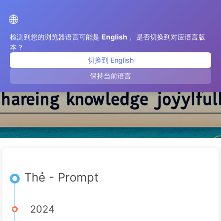
Con Đường Đến Chuyển Đổi Với AI
🌐
检测到您的浏览器语言可能是
English
， 是否切换到对应语言版
本？
切换到 English
Prompt
保持当前语言
Thẻ - Prompt
2024