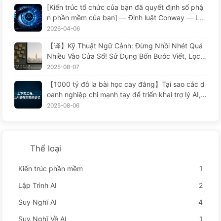
[Kiến trúc tổ chức của bạn đã quyết định số phậ
n phần mềm của bạn] — Định luật Conway — Lu
ật quản lý bị đánh giá thấp suốt 56 năm Sự thay
2026-04-06
đổi trong kỹ thuật phần mềm thời đại AI —慢慢学
【译】Kỹ Thuật Ngữ Cảnh: Đừng Nhồi Nhét Quá
AI171
Nhiều Vào Cửa Sổ! Sử Dụng Bốn Bước Viết, Lọc,
Nén Và Tách Rời, Cảnh Giác Với Sự Can Thiệp Gâ
2025-08-07
y Rối, Để Chặn Âm Thanh Ở Bên Ngoài — Từ Từ
【1000 tỷ đô la bài học cay đắng】Tại sao các d
Học AI 170
oanh nghiệp chi mạnh tay để triển khai trợ lý AI, n
hưng lại "quên" vào những lúc then chốt, khiến đ
2025-08-06
ối thủ đạt được 90% sự cải thiện hiệu suất? — Ch
ậm rãi học AI169
Thể loại
Kiến trúc phần mềm
1
Lập Trình AI
2
Suy Nghĩ AI
4
Suy Nghĩ Về AI
1