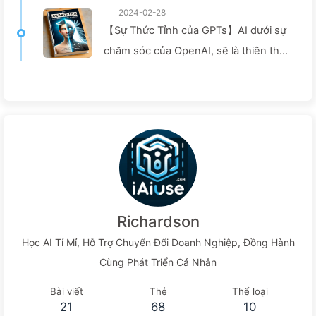
2024-02-28
【Sự Thức Tỉnh của GPTs】AI dưới sự
chăm sóc của OpenAI, sẽ là thiên thần
hay ác quỷ? — Chậm Rãi Học AI 008
Richardson
Học AI Tỉ Mỉ, Hỗ Trợ Chuyển Đổi Doanh Nghiệp, Đồng Hành
Cùng Phát Triển Cá Nhân
Bài viết
Thẻ
Thể loại
21
68
10