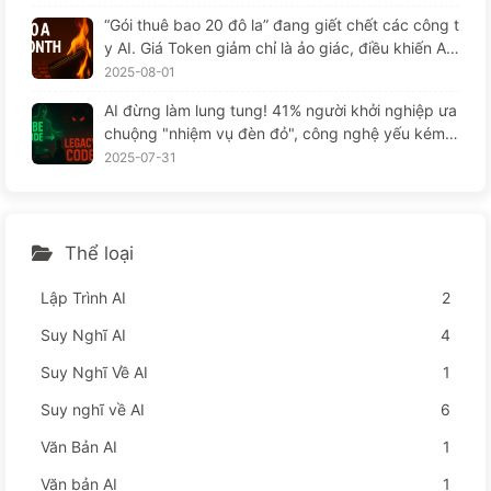
“Gói thuê bao 20 đô la” đang giết chết các công t
y AI. Giá Token giảm chỉ là ảo giác, điều khiến AI
thực sự đắt đỏ chính là lòng tham của bạn — Họ
2025-08-01
c AI một cách từ từ 164
AI đừng làm lung tung! 41% người khởi nghiệp ưa
chuộng "nhiệm vụ đèn đỏ", công nghệ yếu kém k
hiến nhân viên khổ sở hơn — từ từ học AI
2025-07-31
Thể loại
Lập Trình AI
2
Suy Nghĩ AI
4
Suy Nghĩ Về AI
1
Suy nghĩ về AI
6
Văn Bản AI
1
Văn bản AI
1