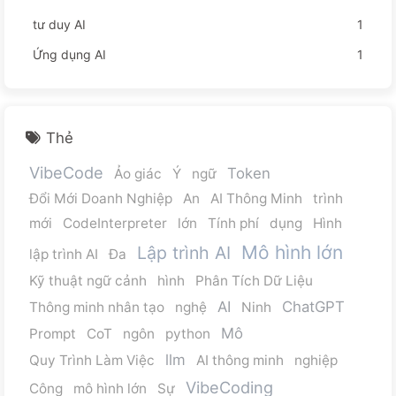
tư duy AI
1
Ứng dụng AI
1
Thẻ
VibeCode
Token
Ảo giác
Ý
ngữ
Đổi Mới Doanh Nghiệp
An
AI Thông Minh
trình
mới
CodeInterpreter
lớn
Tính phí
dụng
Hình
Mô hình lớn
Lập trình AI
lập trình AI
Đa
Kỹ thuật ngữ cảnh
hình
Phân Tích Dữ Liệu
AI
ChatGPT
Thông minh nhân tạo
nghệ
Ninh
Mô
Prompt
CoT
ngôn
python
llm
Quy Trình Làm Việc
AI thông minh
nghiệp
VibeCoding
Công
mô hình lớn
Sự