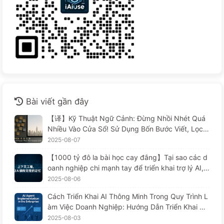
Bài viết gần đây
【译】Kỹ Thuật Ngữ Cảnh: Đừng Nhồi Nhét Quá
Nhiều Vào Cửa Sổ! Sử Dụng Bốn Bước Viết, Lọc,
Nén Và Tách Rời, Cảnh Giác Với Sự Can Thiệp Gâ
2025-08-07
y Rối, Để Chặn Âm Thanh Ở Bên Ngoài — Từ Từ
【1000 tỷ đô la bài học cay đắng】Tại sao các d
Học AI 170
oanh nghiệp chi mạnh tay để triển khai trợ lý AI, n
hưng lại "quên" vào những lúc then chốt, khiến đ
2025-08-06
ối thủ đạt được 90% sự cải thiện hiệu suất? — Ch
Cách Triển Khai AI Thông Minh Trong Quy Trình L
ậm rãi học AI169
àm Việc Doanh Nghiệp: Hướng Dẫn Triển Khai Ho
àn Chỉnh Năm 2025 — Chậm Rãi Học AI166
2025-08-03