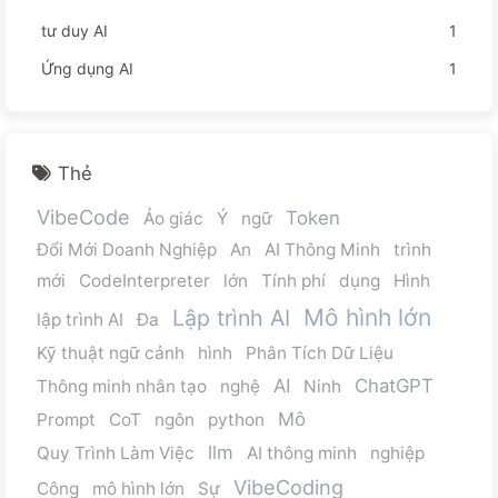
tư duy AI
1
Ứng dụng AI
1
Thẻ
VibeCode
Token
Ảo giác
Ý
ngữ
Đổi Mới Doanh Nghiệp
An
AI Thông Minh
trình
mới
CodeInterpreter
lớn
Tính phí
dụng
Hình
Mô hình lớn
Lập trình AI
lập trình AI
Đa
Kỹ thuật ngữ cảnh
hình
Phân Tích Dữ Liệu
AI
ChatGPT
Thông minh nhân tạo
nghệ
Ninh
Mô
Prompt
CoT
ngôn
python
llm
Quy Trình Làm Việc
AI thông minh
nghiệp
VibeCoding
Công
mô hình lớn
Sự