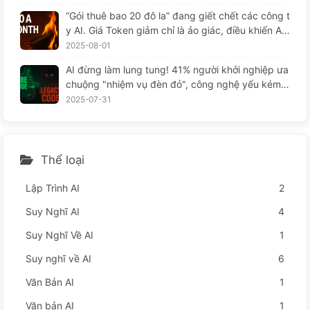
“Gói thuê bao 20 đô la” đang giết chết các công t
y AI. Giá Token giảm chỉ là ảo giác, điều khiến AI
thực sự đắt đỏ chính là lòng tham của bạn — Họ
2025-08-01
c AI một cách từ từ 164
AI đừng làm lung tung! 41% người khởi nghiệp ưa
chuộng "nhiệm vụ đèn đỏ", công nghệ yếu kém k
hiến nhân viên khổ sở hơn — từ từ học AI
2025-07-31
Thể loại
Lập Trình AI
2
Suy Nghĩ AI
4
Suy Nghĩ Về AI
1
Suy nghĩ về AI
6
Văn Bản AI
1
Văn bản AI
1