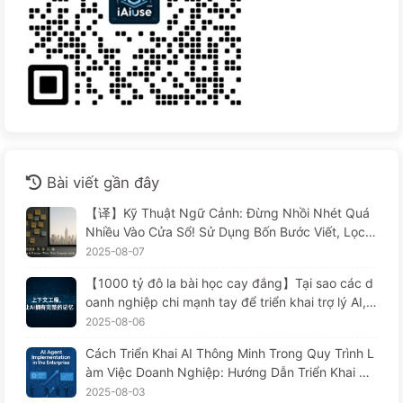
Bài viết gần đây
【译】Kỹ Thuật Ngữ Cảnh: Đừng Nhồi Nhét Quá
Nhiều Vào Cửa Sổ! Sử Dụng Bốn Bước Viết, Lọc,
Nén Và Tách Rời, Cảnh Giác Với Sự Can Thiệp Gâ
2025-08-07
y Rối, Để Chặn Âm Thanh Ở Bên Ngoài — Từ Từ
【1000 tỷ đô la bài học cay đắng】Tại sao các d
Học AI 170
oanh nghiệp chi mạnh tay để triển khai trợ lý AI, n
hưng lại "quên" vào những lúc then chốt, khiến đ
2025-08-06
ối thủ đạt được 90% sự cải thiện hiệu suất? — Ch
Cách Triển Khai AI Thông Minh Trong Quy Trình L
ậm rãi học AI169
àm Việc Doanh Nghiệp: Hướng Dẫn Triển Khai Ho
àn Chỉnh Năm 2025 — Chậm Rãi Học AI166
2025-08-03