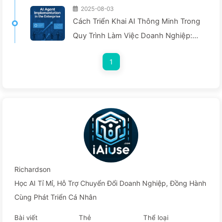
2025-08-03
Cách Triển Khai AI Thông Minh Trong
Quy Trình Làm Việc Doanh Nghiệp:
Hướng Dẫn Triển Khai Hoàn Chỉnh
1
Năm 2025 — Chậm Rãi Học AI166
Richardson
Học AI Tỉ Mỉ, Hỗ Trợ Chuyển Đổi Doanh Nghiệp, Đồng Hành
Cùng Phát Triển Cá Nhân
Bài viết
Thẻ
Thể loại