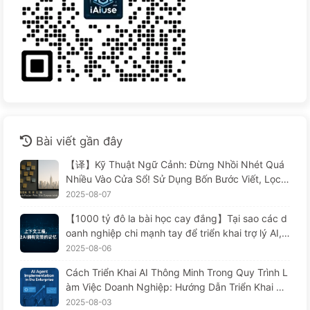
Bài viết gần đây
【译】Kỹ Thuật Ngữ Cảnh: Đừng Nhồi Nhét Quá
Nhiều Vào Cửa Sổ! Sử Dụng Bốn Bước Viết, Lọc,
Nén Và Tách Rời, Cảnh Giác Với Sự Can Thiệp Gâ
2025-08-07
y Rối, Để Chặn Âm Thanh Ở Bên Ngoài — Từ Từ
【1000 tỷ đô la bài học cay đắng】Tại sao các d
Học AI 170
oanh nghiệp chi mạnh tay để triển khai trợ lý AI, n
hưng lại "quên" vào những lúc then chốt, khiến đ
2025-08-06
ối thủ đạt được 90% sự cải thiện hiệu suất? — Ch
Cách Triển Khai AI Thông Minh Trong Quy Trình L
ậm rãi học AI169
àm Việc Doanh Nghiệp: Hướng Dẫn Triển Khai Ho
àn Chỉnh Năm 2025 — Chậm Rãi Học AI166
2025-08-03