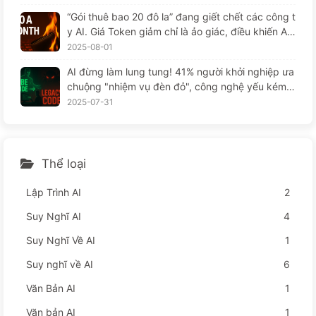
“Gói thuê bao 20 đô la” đang giết chết các công t
y AI. Giá Token giảm chỉ là ảo giác, điều khiến AI
thực sự đắt đỏ chính là lòng tham của bạn — Họ
2025-08-01
c AI một cách từ từ 164
AI đừng làm lung tung! 41% người khởi nghiệp ưa
chuộng "nhiệm vụ đèn đỏ", công nghệ yếu kém k
hiến nhân viên khổ sở hơn — từ từ học AI
2025-07-31
Thể loại
Lập Trình AI
2
Suy Nghĩ AI
4
Suy Nghĩ Về AI
1
Suy nghĩ về AI
6
Văn Bản AI
1
Văn bản AI
1