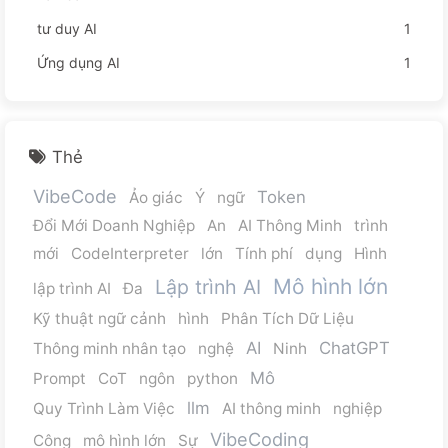
tư duy AI
1
Ứng dụng AI
1
Thẻ
VibeCode
Token
Ảo giác
Ý
ngữ
Đổi Mới Doanh Nghiệp
An
AI Thông Minh
trình
mới
CodeInterpreter
lớn
Tính phí
dụng
Hình
Mô hình lớn
Lập trình AI
lập trình AI
Đa
Kỹ thuật ngữ cảnh
hình
Phân Tích Dữ Liệu
AI
ChatGPT
Thông minh nhân tạo
nghệ
Ninh
Mô
Prompt
CoT
ngôn
python
llm
Quy Trình Làm Việc
AI thông minh
nghiệp
VibeCoding
Công
mô hình lớn
Sự