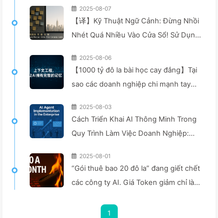
2025-08-07
【译】Kỹ Thuật Ngữ Cảnh: Đừng Nhồi
Nhét Quá Nhiều Vào Cửa Sổ! Sử Dụng
Bốn Bước Viết, Lọc, Nén Và Tách Rời,
2025-08-06
Cảnh Giác Với Sự Can Thiệp Gây Rối,
【1000 tỷ đô la bài học cay đắng】Tại
Để Chặn Âm Thanh Ở Bên Ngoài —
sao các doanh nghiệp chi mạnh tay
Từ Từ Học AI 170
để triển khai trợ lý AI, nhưng lại "quên"
2025-08-03
vào những lúc then chốt, khiến đối
Cách Triển Khai AI Thông Minh Trong
thủ đạt được 90% sự cải thiện hiệu
Quy Trình Làm Việc Doanh Nghiệp:
suất? — Chậm rãi học AI169
Hướng Dẫn Triển Khai Hoàn Chỉnh
2025-08-01
Năm 2025 — Chậm Rãi Học AI166
“Gói thuê bao 20 đô la” đang giết chết
các công ty AI. Giá Token giảm chỉ là
ảo giác, điều khiến AI thực sự đắt đỏ
chính là lòng tham của bạn — Học AI
1