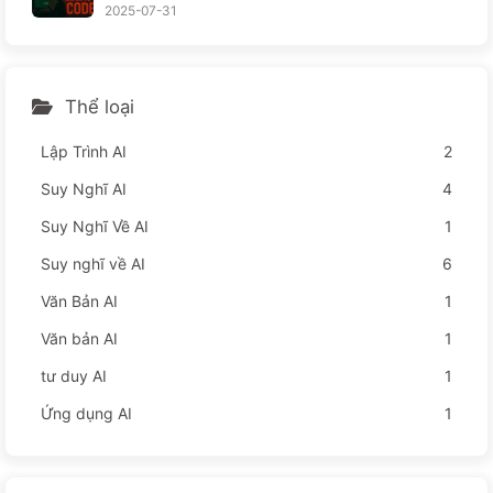
hiến nhân viên khổ sở hơn — từ từ học AI
2025-07-31
Thể loại
Lập Trình AI
2
Suy Nghĩ AI
4
Suy Nghĩ Về AI
1
Suy nghĩ về AI
6
Văn Bản AI
1
Văn bản AI
1
tư duy AI
1
Ứng dụng AI
1