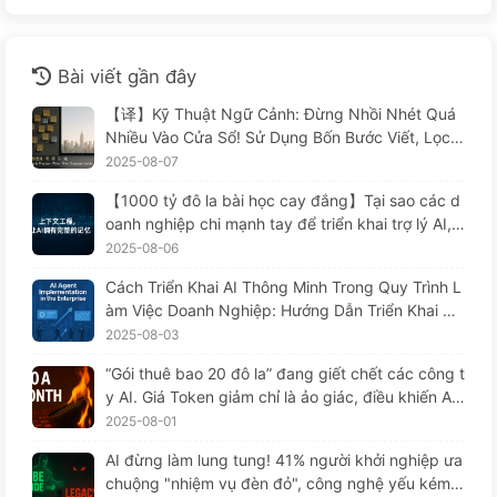
Bài viết gần đây
【译】Kỹ Thuật Ngữ Cảnh: Đừng Nhồi Nhét Quá
Nhiều Vào Cửa Sổ! Sử Dụng Bốn Bước Viết, Lọc,
Nén Và Tách Rời, Cảnh Giác Với Sự Can Thiệp Gâ
2025-08-07
y Rối, Để Chặn Âm Thanh Ở Bên Ngoài — Từ Từ
【1000 tỷ đô la bài học cay đắng】Tại sao các d
Học AI 170
oanh nghiệp chi mạnh tay để triển khai trợ lý AI, n
hưng lại "quên" vào những lúc then chốt, khiến đ
2025-08-06
ối thủ đạt được 90% sự cải thiện hiệu suất? — Ch
Cách Triển Khai AI Thông Minh Trong Quy Trình L
ậm rãi học AI169
àm Việc Doanh Nghiệp: Hướng Dẫn Triển Khai Ho
àn Chỉnh Năm 2025 — Chậm Rãi Học AI166
2025-08-03
“Gói thuê bao 20 đô la” đang giết chết các công t
y AI. Giá Token giảm chỉ là ảo giác, điều khiến AI
thực sự đắt đỏ chính là lòng tham của bạn — Họ
2025-08-01
c AI một cách từ từ 164
AI đừng làm lung tung! 41% người khởi nghiệp ưa
chuộng "nhiệm vụ đèn đỏ", công nghệ yếu kém k