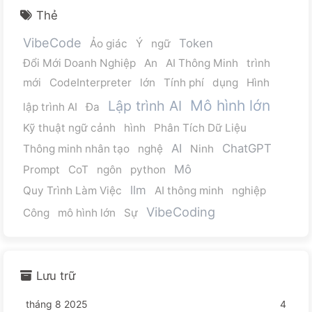
Thẻ
VibeCode
Token
Ảo giác
Ý
ngữ
Đổi Mới Doanh Nghiệp
An
AI Thông Minh
trình
mới
CodeInterpreter
lớn
Tính phí
dụng
Hình
Mô hình lớn
Lập trình AI
lập trình AI
Đa
Kỹ thuật ngữ cảnh
hình
Phân Tích Dữ Liệu
AI
ChatGPT
Thông minh nhân tạo
nghệ
Ninh
Mô
Prompt
CoT
ngôn
python
llm
Quy Trình Làm Việc
AI thông minh
nghiệp
VibeCoding
Công
mô hình lớn
Sự
Lưu trữ
tháng 8 2025
4