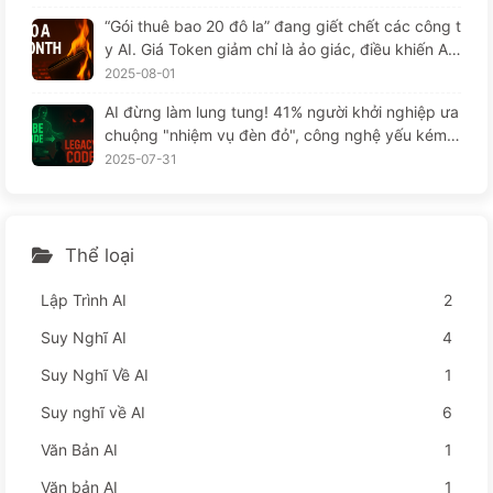
“Gói thuê bao 20 đô la” đang giết chết các công t
y AI. Giá Token giảm chỉ là ảo giác, điều khiến AI
thực sự đắt đỏ chính là lòng tham của bạn — Họ
2025-08-01
c AI một cách từ từ 164
AI đừng làm lung tung! 41% người khởi nghiệp ưa
chuộng "nhiệm vụ đèn đỏ", công nghệ yếu kém k
hiến nhân viên khổ sở hơn — từ từ học AI
2025-07-31
Thể loại
Lập Trình AI
2
Suy Nghĩ AI
4
Suy Nghĩ Về AI
1
Suy nghĩ về AI
6
Văn Bản AI
1
Văn bản AI
1