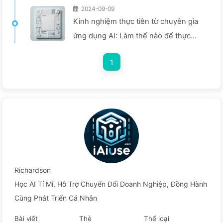
2024-09-09
Kinh nghiệm thực tiễn từ chuyên gia
ứng dụng AI: Làm thế nào để thực
hiện chuyển đổi số hiệu quả cho blog
1
bằng công cụ thông minh — Học từ từ
về AI 140
Richardson
Học AI Tỉ Mỉ, Hỗ Trợ Chuyển Đổi Doanh Nghiệp, Đồng Hành
Cùng Phát Triển Cá Nhân
Bài viết
Thẻ
Thể loại