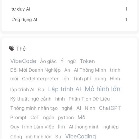
tư duy AI
1
Ứng dụng AI
1
Thẻ
VibeCode
Token
Ảo giác
Ý
ngữ
Đổi Mới Doanh Nghiệp
An
AI Thông Minh
trình
mới
CodeInterpreter
lớn
Tính phí
dụng
Hình
Mô hình lớn
Lập trình AI
lập trình AI
Đa
Kỹ thuật ngữ cảnh
hình
Phân Tích Dữ Liệu
AI
ChatGPT
Thông minh nhân tạo
nghệ
Ninh
Mô
Prompt
CoT
ngôn
python
llm
Quy Trình Làm Việc
AI thông minh
nghiệp
VibeCoding
Công
mô hình lớn
Sự