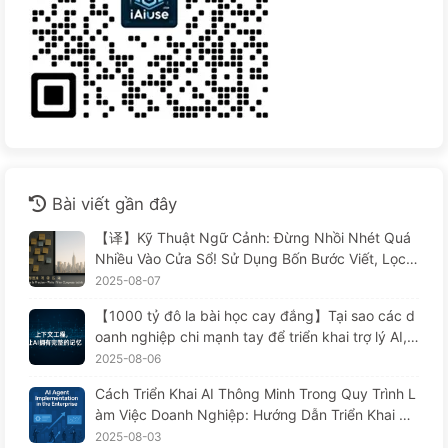
Bài viết gần đây
【译】Kỹ Thuật Ngữ Cảnh: Đừng Nhồi Nhét Quá
Nhiều Vào Cửa Sổ! Sử Dụng Bốn Bước Viết, Lọc,
Nén Và Tách Rời, Cảnh Giác Với Sự Can Thiệp Gâ
2025-08-07
y Rối, Để Chặn Âm Thanh Ở Bên Ngoài — Từ Từ
【1000 tỷ đô la bài học cay đắng】Tại sao các d
Học AI 170
oanh nghiệp chi mạnh tay để triển khai trợ lý AI, n
hưng lại "quên" vào những lúc then chốt, khiến đ
2025-08-06
ối thủ đạt được 90% sự cải thiện hiệu suất? — Ch
Cách Triển Khai AI Thông Minh Trong Quy Trình L
ậm rãi học AI169
àm Việc Doanh Nghiệp: Hướng Dẫn Triển Khai Ho
àn Chỉnh Năm 2025 — Chậm Rãi Học AI166
2025-08-03