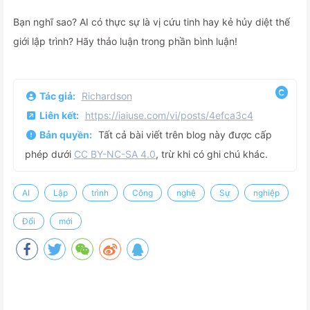
Bạn nghĩ sao? AI có thực sự là vị cứu tinh hay kẻ hủy diệt thế
giới lập trình? Hãy thảo luận trong phần bình luận!
Tác giả:
Richardson
Liên kết:
https://iaiuse.com/vi/posts/4efca3c4
Bản quyền:
Tất cả bài viết trên blog này được cấp
phép dưới
CC BY-NC-SA 4.0
, trừ khi có ghi chú khác.
AI
Lập
trình
Công
nghệ
Sự
nghiệp
Đổi
mới