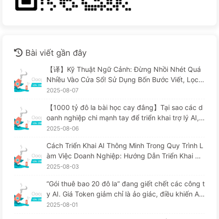
Bài viết gần đây
【译】Kỹ Thuật Ngữ Cảnh: Đừng Nhồi Nhét Quá
Nhiều Vào Cửa Sổ! Sử Dụng Bốn Bước Viết, Lọc,
Nén Và Tách Rời, Cảnh Giác Với Sự Can Thiệp Gâ
2025-08-07
y Rối, Để Chặn Âm Thanh Ở Bên Ngoài — Từ Từ
【1000 tỷ đô la bài học cay đắng】Tại sao các d
Học AI 170
oanh nghiệp chi mạnh tay để triển khai trợ lý AI, n
hưng lại "quên" vào những lúc then chốt, khiến đ
2025-08-06
ối thủ đạt được 90% sự cải thiện hiệu suất? — Ch
Cách Triển Khai AI Thông Minh Trong Quy Trình L
ậm rãi học AI169
àm Việc Doanh Nghiệp: Hướng Dẫn Triển Khai Ho
àn Chỉnh Năm 2025 — Chậm Rãi Học AI166
2025-08-03
“Gói thuê bao 20 đô la” đang giết chết các công t
y AI. Giá Token giảm chỉ là ảo giác, điều khiến AI
thực sự đắt đỏ chính là lòng tham của bạn — Họ
2025-08-01
c AI một cách từ từ 164