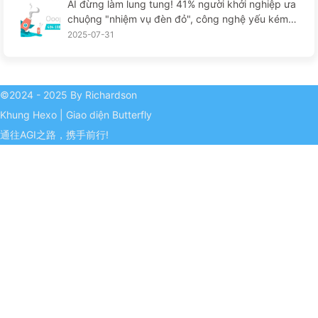
AI đừng làm lung tung! 41% người khởi nghiệp ưa
chuộng "nhiệm vụ đèn đỏ", công nghệ yếu kém k
hiến nhân viên khổ sở hơn — từ từ học AI
2025-07-31
©2024 - 2025 By Richardson
Khung
Hexo
|
Giao diện
Butterfly
通往AGI之路，携手前行!