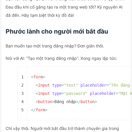
Đau đầu khi cố gắng tạo ra một trang web tốt? Kỷ nguyên AI
đã đến. Hãy tạm biệt thời kỳ đồ đá!
Phước lành cho người mới bắt đầu
Bạn muốn tạo một trang đăng nhập? Đơn giản thôi.
Nói với AI: “Tạo một trang đăng nhập”. Xong ngay lập tức:
1
<
form
>
2
<
input
type
=
"text"
placeholder
=
"Tên đăng
3
<
input
type
=
"password"
placeholder
=
"Mật 
4
<
button
>
Đăng nhập
</
button
>
5
</
form
>
Chỉ vậy thôi. Người mới bắt đầu trở thành chuyên gia trong