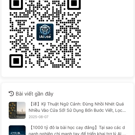
Bài viết gần đây
【译】Kỹ Thuật Ngữ Cảnh: Đừng Nhồi Nhét Quá
Nhiều Vào Cửa Sổ! Sử Dụng Bốn Bước Viết, Lọc,
Nén Và Tách Rời, Cảnh Giác Với Sự Can Thiệp Gâ
2025-08-07
y Rối, Để Chặn Âm Thanh Ở Bên Ngoài — Từ Từ
【1000 tỷ đô la bài học cay đắng】Tại sao các d
Học AI 170
oanh nghiệp chi mạnh tay để triển khai trợ lý AI, n