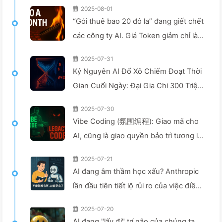
2025-08-01
“Gói thuê bao 20 đô la” đang giết chết
các công ty AI. Giá Token giảm chỉ là
ảo giác, điều khiến AI thực sự đắt đỏ
2025-07-31
chính là lòng tham của bạn — Học AI
Kỷ Nguyên AI Đổ Xô Chiếm Đoạt Thời
một cách từ từ 164
Gian Cuối Ngày: Đại Gia Chi 300 Triệu
Một Năm Mua Sắm Năng Lượng Tính
2025-07-30
Toán, Cướp Đi Giấc Ngủ Để Bán Thời
Vibe Coding (氛围编程): Giao mã cho
Gian Nhàn Rỗi Của Bạn Cho Nhà
AI, cũng là giao quyền bảo trì tương lai
Quảng Cáo, Đế Chế Số Định Giá
- Chậm rãi học AI162
Không Thương Xót Thời Gian Tập
2025-07-21
AI đang âm thầm học xấu? Anthropic
Trung Của Bạn - Từ Từ Học AI166
lần đầu tiên tiết lộ rủi ro của việc điều
chỉnh tiềm thức — Chậm rãi học AI161
2025-07-20
AI đang "lấy đi" trí não của chúng ta,