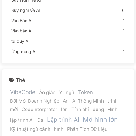
Suy nghĩ về AI
6
Văn Bản AI
1
Văn bản AI
1
tư duy AI
1
Ứng dụng AI
1
Thẻ
VibeCode
Token
Ảo giác
Ý
ngữ
Đổi Mới Doanh Nghiệp
An
AI Thông Minh
trình
mới
CodeInterpreter
lớn
Tính phí
dụng
Hình
Mô hình lớn
Lập trình AI
lập trình AI
Đa
Kỹ thuật ngữ cảnh
hình
Phân Tích Dữ Liệu