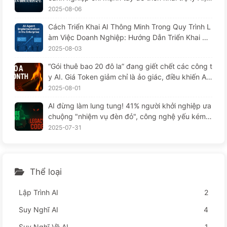
hưng lại "quên" vào những lúc then chốt, khiến đ
2025-08-06
ối thủ đạt được 90% sự cải thiện hiệu suất? — Ch
Cách Triển Khai AI Thông Minh Trong Quy Trình L
ậm rãi học AI169
àm Việc Doanh Nghiệp: Hướng Dẫn Triển Khai Ho
àn Chỉnh Năm 2025 — Chậm Rãi Học AI166
2025-08-03
“Gói thuê bao 20 đô la” đang giết chết các công t
y AI. Giá Token giảm chỉ là ảo giác, điều khiến AI
thực sự đắt đỏ chính là lòng tham của bạn — Họ
2025-08-01
c AI một cách từ từ 164
AI đừng làm lung tung! 41% người khởi nghiệp ưa
chuộng "nhiệm vụ đèn đỏ", công nghệ yếu kém k
hiến nhân viên khổ sở hơn — từ từ học AI
2025-07-31
Thể loại
Lập Trình AI
2
Suy Nghĩ AI
4
Suy Nghĩ Về AI
1