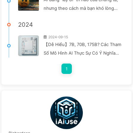
nhưng theo cách mà bạn khó lòng
tưởng tượng được—Học từ từ về AI
2024
160
2024-09-15
【Dễ Hiểu】7B, 70B, 175B? Các Tham
Số Mô Hình AI Thực Sự Có Ý Nghĩa
Gì? Doanh Nghiệp Lựa Chọn Giải Pháp
1
Mô Hình Lớn Như Thế Nào? —— Học
AI Từng Bước 142