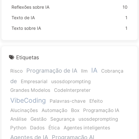
Reflexões sobre IA
10
Texto de IA
1
Texto sobre IA
1
Etiquetas
IA
Programação de IA
Risco
llm
Cobrança
de
Empresarial
usosdoprompting
Grandes Modelos
CodeInterpreter
VibeCoding
Palavras-chave
Efeito
Alucinações
Automação
Box
Programação IA
Análise
Gestão
Segurança
usosdeprompting
Python
Dados
Ética
Agentes inteligentes
Agentes de IA
Programação AI