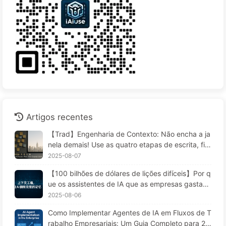
Artigos recentes
【Trad】Engenharia de Contexto: Não encha a ja
nela demais! Use as quatro etapas de escrita, filtr
agem, compressão e isolamento; fique atento à c
2025-08-07
ontaminação, distrações e conflitos que confund
【100 bilhões de dólares de lições difíceis】Por q
em, e mantenha o ruído do lado de fora — Apren
ue os assistentes de IA que as empresas gastam
da AI 170
fortunas para implementar "esquecem" nos mom
2025-08-06
entos críticos, permitindo que concorrentes aume
Como Implementar Agentes de IA em Fluxos de T
ntem seu desempenho em 90%? — Aprendendo I
rabalho Empresariais: Um Guia Completo para 20