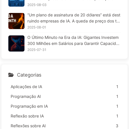
A 169
25 — Aprendendo IA aos Poucos 166
2025-08-03
“Um plano de assinatura de 20 dólares” está dest
ruindo empresas de IA. A queda de preço dos to
kens é uma ilusão; o que realmente custa caro na
2025-08-01
IA é a sua ganância — Aprendendo IA lentament
O Último Minuto na Era da IA: Gigantes Investem
e 164
300 Milhões em Salários para Garantir Capacida
de de Cálculo, Usufruindo do seu Tempo Livre pa
2025-07-31
ra Vender a Anunciantes; Impérios Digitais Define
m o Preço da sua Atenção — Aprendendo IA 166
Categorias
Aplicações de IA
1
Programação AI
1
Programação em IA
1
Reflexão sobre IA
1
Reflexões sobre AI
3