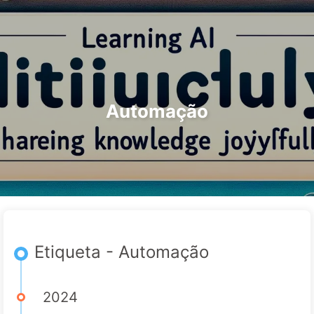
Pesquisar
Início
Arquivos
Etiquetas
O Caminho para a Transformação com IA
Categorias
Links
Sobre
🇵🇹 Português
Automação
Etiqueta - Automação
2024