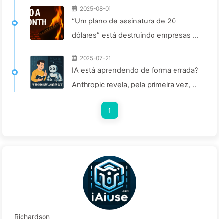
2025-08-01
“Um plano de assinatura de 20
dólares” está destruindo empresas de
IA. A queda de preço dos tokens é
2025-07-21
uma ilusão; o que realmente custa
IA está aprendendo de forma errada?
caro na IA é a sua ganância —
Anthropic revela, pela primeira vez, os
Aprendendo IA lentamente 164
riscos da "ajuste inconsciente" —
1
Aprendendo Com IA 161
Richardson