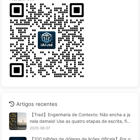
Artigos recentes
【Trad】Engenharia de Contexto: Não encha a ja
nela demais! Use as quatro etapas de escrita, filtr
agem, compressão e isolamento; fique atento à c
2025-08-07
ontaminação, distrações e conflitos que confund
【100 bilhões de dólares de lições difíceis】Por q