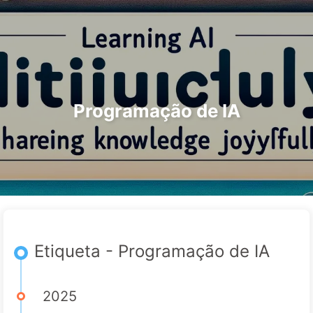
Pesquisar
Início
Arquivos
Etiquetas
O Caminho para a Transformação com IA
Categorias
Links
Sobre
🇵🇹 Português
Programação de IA
Etiqueta - Programação de IA
2025