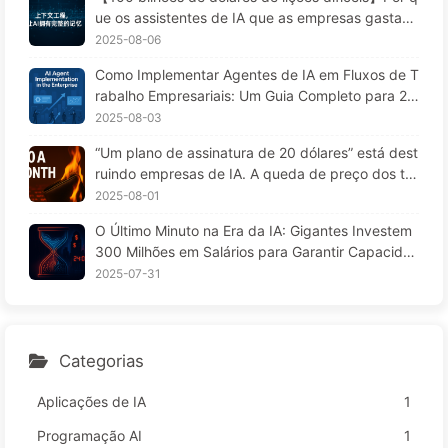
em, e mantenha o ruído do lado de fora — Apren
ue os assistentes de IA que as empresas gastam
da AI 170
fortunas para implementar "esquecem" nos mom
2025-08-06
entos críticos, permitindo que concorrentes aume
Como Implementar Agentes de IA em Fluxos de T
ntem seu desempenho em 90%? — Aprendendo I
rabalho Empresariais: Um Guia Completo para 20
A 169
25 — Aprendendo IA aos Poucos 166
2025-08-03
“Um plano de assinatura de 20 dólares” está dest
ruindo empresas de IA. A queda de preço dos to
kens é uma ilusão; o que realmente custa caro na
2025-08-01
IA é a sua ganância — Aprendendo IA lentament
O Último Minuto na Era da IA: Gigantes Investem
e 164
300 Milhões em Salários para Garantir Capacida
de de Cálculo, Usufruindo do seu Tempo Livre pa
2025-07-31
ra Vender a Anunciantes; Impérios Digitais Define
m o Preço da sua Atenção — Aprendendo IA 166
Categorias
Aplicações de IA
1
Programação AI
1