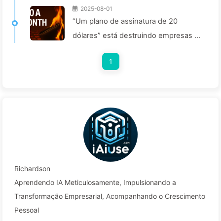
2025-08-01
“Um plano de assinatura de 20
dólares” está destruindo empresas de
IA. A queda de preço dos tokens é
1
uma ilusão; o que realmente custa
caro na IA é a sua ganância —
Aprendendo IA lentamente 164
Richardson
Aprendendo IA Meticulosamente, Impulsionando a
Transformação Empresarial, Acompanhando o Crescimento
Pessoal