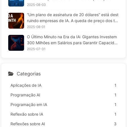
A 169
25 — Aprendendo IA aos Poucos 166
2025-08-03
“Um plano de assinatura de 20 dólares” está dest
ruindo empresas de IA. A queda de preço dos to
kens é uma ilusão; o que realmente custa caro na
2025-08-01
IA é a sua ganância — Aprendendo IA lentament
O Último Minuto na Era da IA: Gigantes Investem
e 164
300 Milhões em Salários para Garantir Capacida
de de Cálculo, Usufruindo do seu Tempo Livre pa
2025-07-31
ra Vender a Anunciantes; Impérios Digitais Define
m o Preço da sua Atenção — Aprendendo IA 166
Categorias
Aplicações de IA
1
Programação AI
1
Programação em IA
1
Reflexão sobre IA
1
Reflexões sobre AI
3