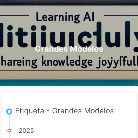
Pesquisar
Início
Arquivos
Etiquetas
O Caminho para a Transformação com IA
Categorias
Links
Sobre
🇵🇹 Português
Grandes Modelos
Etiqueta - Grandes Modelos
2025