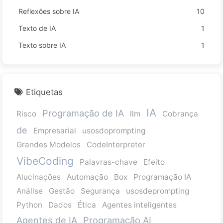
Reflexões sobre IA
10
Texto de IA
1
Texto sobre IA
1
Etiquetas
IA
Programação de IA
Risco
llm
Cobrança
de
Empresarial
usosdoprompting
Grandes Modelos
CodeInterpreter
VibeCoding
Palavras-chave
Efeito
Alucinações
Automação
Box
Programação IA
Análise
Gestão
Segurança
usosdeprompting
Python
Dados
Ética
Agentes inteligentes
Agentes de IA
Programação AI