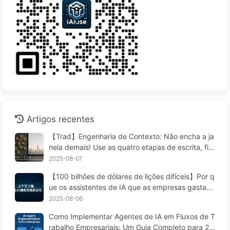
Artigos recentes
【Trad】Engenharia de Contexto: Não encha a ja
nela demais! Use as quatro etapas de escrita, filtr
agem, compressão e isolamento; fique atento à c
2025-08-07
ontaminação, distrações e conflitos que confund
【100 bilhões de dólares de lições difíceis】Por q
em, e mantenha o ruído do lado de fora — Apren
ue os assistentes de IA que as empresas gastam
da AI 170
fortunas para implementar "esquecem" nos mom
2025-08-06
entos críticos, permitindo que concorrentes aume
Como Implementar Agentes de IA em Fluxos de T
ntem seu desempenho em 90%? — Aprendendo I
rabalho Empresariais: Um Guia Completo para 20