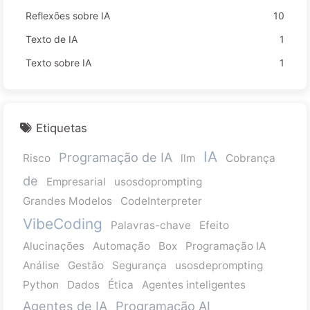
Reflexões sobre IA
10
Texto de IA
1
Texto sobre IA
1
Etiquetas
IA
Programação de IA
Risco
llm
Cobrança
de
Empresarial
usosdoprompting
Grandes Modelos
CodeInterpreter
VibeCoding
Palavras-chave
Efeito
Alucinações
Automação
Box
Programação IA
Análise
Gestão
Segurança
usosdeprompting
Python
Dados
Ética
Agentes inteligentes
Agentes de IA
Programação AI