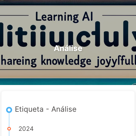
Pesquisar
Início
Arquivos
Etiquetas
O Caminho para a Transformação com IA
Categorias
Links
Sobre
🇵🇹 Português
Análise
Etiqueta - Análise
2024