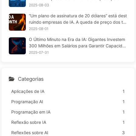
A 169
25 — Aprendendo IA aos Poucos 166
2025-08-03
“Um plano de assinatura de 20 dólares” está dest
ruindo empresas de IA. A queda de preço dos to
kens é uma ilusão; o que realmente custa caro na
2025-08-01
IA é a sua ganância — Aprendendo IA lentament
O Último Minuto na Era da IA: Gigantes Investem
e 164
300 Milhões em Salários para Garantir Capacida
de de Cálculo, Usufruindo do seu Tempo Livre pa
2025-07-31
ra Vender a Anunciantes; Impérios Digitais Define
m o Preço da sua Atenção — Aprendendo IA 166
Categorias
Aplicações de IA
1
Programação AI
1
Programação em IA
1
Reflexão sobre IA
1
Reflexões sobre AI
3