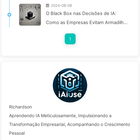
2024-08-08
O Black Box nas Decisões de IA:
Como as Empresas Evitam Armadilhas
Inteligentes e Transformam seus
1
Processos Decisórios—Aprendendo
com IA 136
Richardson
Aprendendo IA Meticulosamente, Impulsionando a
Transformação Empresarial, Acompanhando o Crescimento
Pessoal