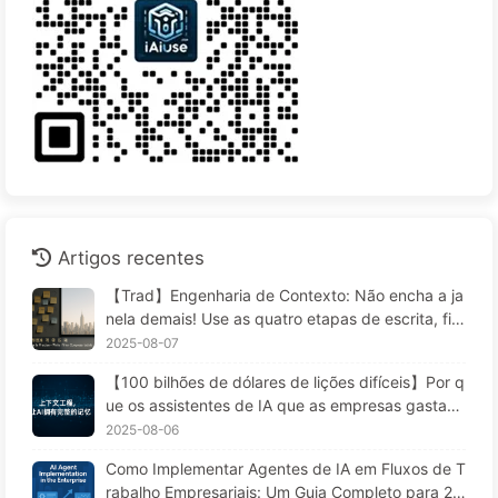
Artigos recentes
【Trad】Engenharia de Contexto: Não encha a ja
nela demais! Use as quatro etapas de escrita, filtr
agem, compressão e isolamento; fique atento à c
2025-08-07
ontaminação, distrações e conflitos que confund
【100 bilhões de dólares de lições difíceis】Por q
em, e mantenha o ruído do lado de fora — Apren
ue os assistentes de IA que as empresas gastam
da AI 170
fortunas para implementar "esquecem" nos mom
2025-08-06
entos críticos, permitindo que concorrentes aume
Como Implementar Agentes de IA em Fluxos de T
ntem seu desempenho em 90%? — Aprendendo I
rabalho Empresariais: Um Guia Completo para 20