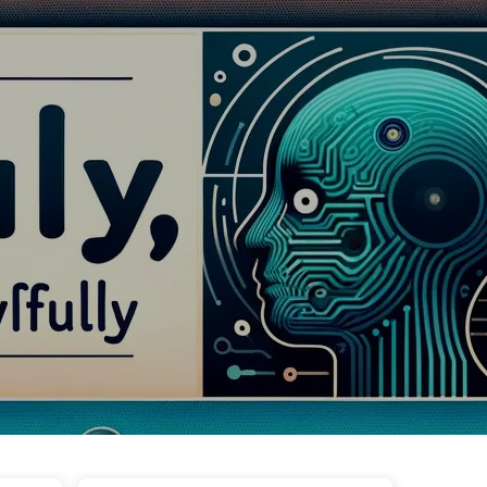
uetas
Categorias
Links
Sobre
🇵🇹 Português