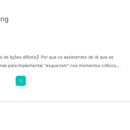
ing
s de lições difíceis】Por que os assistentes de IA que as
nas para implementar "esquecem" nos momentos críticos,
rrentes aumentem seu desempenho em 90%? — Aprendendo IA
1