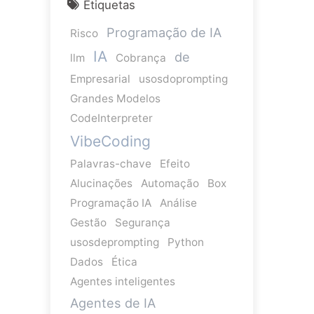
Etiquetas
Programação de IA
Risco
IA
de
llm
Cobrança
Empresarial
usosdoprompting
Grandes Modelos
CodeInterpreter
VibeCoding
Palavras-chave
Efeito
Alucinações
Automação
Box
Programação IA
Análise
Gestão
Segurança
usosdeprompting
Python
Dados
Ética
Agentes inteligentes
Agentes de IA