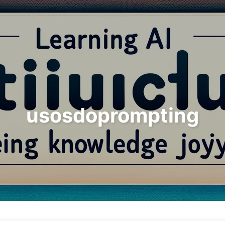
Pesquisar
Início
Arquivos
Etiq
usosdoprompting