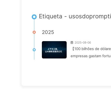
Etiqueta - usosdoprompt
2025
2025-08-06
【100 bilhões de dólare
empresas gastam fortu
permitindo que conco
169