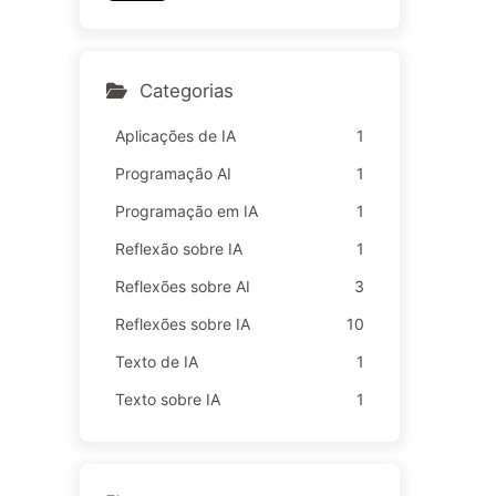
Garantir Capacidade de C
A lentamente 164
álculo, Usufruindo do seu
Tempo Livre para Vender
a Anunciantes; Impérios Di
Categorias
gitais Definem o Preço da
sua Atenção — Aprenden
Aplicações de IA
1
do IA 166
Programação AI
1
Programação em IA
1
Reflexão sobre IA
1
Reflexões sobre AI
3
Reflexões sobre IA
10
Texto de IA
1
Texto sobre IA
1