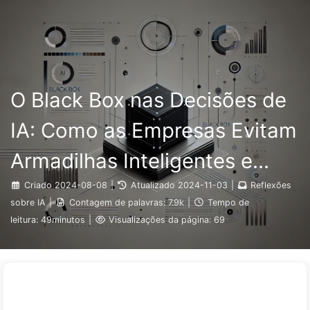
Pesquisar
Início
Arquivos
Etiquetas
O Caminho para a Transformação com IA
Categorias
Links
Sobre
🇵🇹 Português
O Black Box nas Decisões de
IA: Como as Empresas Evitam
Armadilhas Inteligentes e
Transformam seus Processos
Criado
2024-08-08
|
Atualizado
2024-11-03
|
Reflexões
sobre IA
|
Contagem de palavras:
7.9k
|
Tempo de
Decisórios—Aprendendo com
leitura:
49minutos
|
Visualizações da página:
69
IA 136