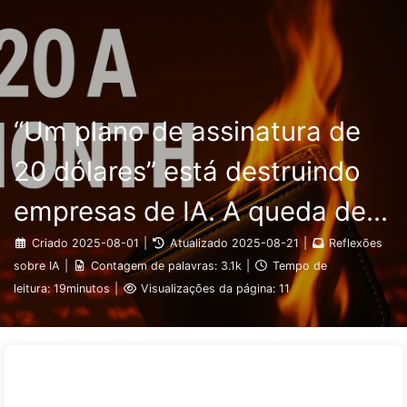
Pesquisar
Início
Arquivos
Etiquetas
O Caminho para a Transformação com IA
Categorias
Links
Sobre
🇵🇹 Português
“Um plano de assinatura de
20 dólares” está destruindo
empresas de IA. A queda de
preço dos tokens é uma
Criado
2025-08-01
|
Atualizado
2025-08-21
|
Reflexões
sobre IA
|
Contagem de palavras:
3.1k
|
Tempo de
ilusão; o que realmente custa
leitura:
19minutos
|
Visualizações da página:
11
caro na IA é a sua ganância —
Aprendendo IA lentamente