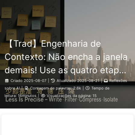
Pesquisar
Início
Arquivos
Etiquetas
O Caminho para a Transformação com IA
Categorias
Links
Sobre
🇵🇹 Português
【Trad】Engenharia de
Contexto: Não encha a janela
demais! Use as quatro etapas
de escrita, filtragem,
Criado
2025-08-07
|
Atualizado
2025-08-21
|
Reflexões
sobre AI
|
Contagem de palavras:
2.6k
|
Tempo de
compressão e isolamento;
leitura:
16minutos
|
Visualizações da página:
15
fique atento à contaminação,
distrações e conflitos que