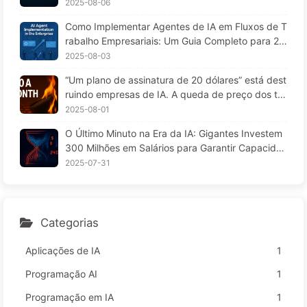
fortunas para implementar "esquecem" nos mom
2025-08-06
entos críticos, permitindo que concorrentes aume
Como Implementar Agentes de IA em Fluxos de T
ntem seu desempenho em 90%? — Aprendendo I
rabalho Empresariais: Um Guia Completo para 20
A 169
25 — Aprendendo IA aos Poucos 166
2025-08-03
“Um plano de assinatura de 20 dólares” está dest
ruindo empresas de IA. A queda de preço dos to
kens é uma ilusão; o que realmente custa caro na
2025-08-01
IA é a sua ganância — Aprendendo IA lentament
O Último Minuto na Era da IA: Gigantes Investem
e 164
300 Milhões em Salários para Garantir Capacida
de de Cálculo, Usufruindo do seu Tempo Livre pa
2025-07-31
ra Vender a Anunciantes; Impérios Digitais Define
m o Preço da sua Atenção — Aprendendo IA 166
Categorias
Aplicações de IA
1
Programação AI
1
Programação em IA
1