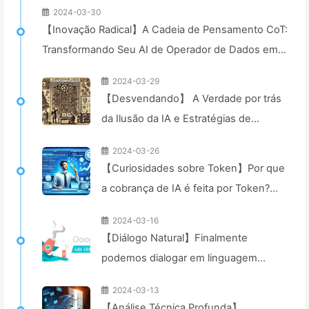
2024-03-30
【Inovação Radical】A Cadeia de Pensamento CoT:
Transformando Seu AI de Operador de Dados em
Consultor Inteligente—Aprendendo AI devagar 043
2024-03-29
【Desvendando】 A Verdade por trás
da Ilusão da IA e Estratégias de
Enfrentamento, Explorando o Futuro
2024-03-26
da Inteligência Artificial —
【Curiosidades sobre Token】Por que
Aprendendo Devagar AI042
a cobrança de IA é feita por Token?
Vamos descobrir! — Aprendendo
2024-03-16
IA040
【Diálogo Natural】Finalmente
podemos dialogar em linguagem
natural, por que então voltar à
2024-03-13
programação? — Aprendendo AI029
【Análise Técnica Profunda】