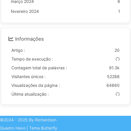
março 2024
6
fevereiro 2024
1
Informações
Artigo :
20
Tempo de execução :
Contagem total de palavras :
91.3k
Visitantes únicos :
52288
Visualizações da página :
64860
Última atualização :
©2024 - 2025 By Richardson
Quadro
Hexo
|
Tema
Butterfly