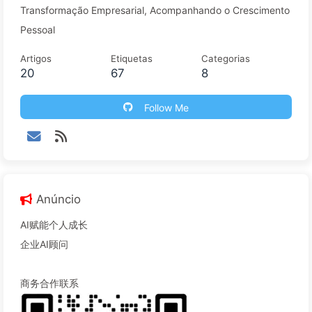
Transformação Empresarial, Acompanhando o Crescimento
Pessoal
Artigos
Etiquetas
Categorias
20
67
8
Follow Me
Anúncio
AI赋能个人成长
企业AI顾问
商务合作联系