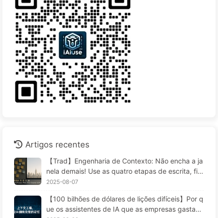
Artigos recentes
【Trad】Engenharia de Contexto: Não encha a ja
nela demais! Use as quatro etapas de escrita, filtr
agem, compressão e isolamento; fique atento à c
2025-08-07
ontaminação, distrações e conflitos que confund
【100 bilhões de dólares de lições difíceis】Por q
em, e mantenha o ruído do lado de fora — Apren
ue os assistentes de IA que as empresas gastam
da AI 170