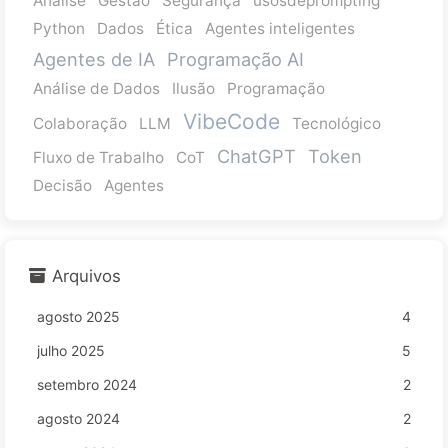
Análise
Gestão
Segurança
usosdeprompting
Python
Dados
Ética
Agentes inteligentes
Agentes de IA
Programação AI
Análise de Dados
Ilusão
Programação
VibeCode
Colaboração
LLM
Tecnológico
ChatGPT
Token
Fluxo de Trabalho
CoT
Decisão
Agentes
Arquivos
agosto 2025
4
julho 2025
5
setembro 2024
2
agosto 2024
2