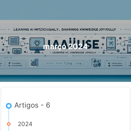
Pesquisar
Início
Arquivos
Etiquetas
O Caminho para a Transformação com IA
Categorias
Links
Sobre
🇵🇹 Português
março 2024
Artigos - 6
2024