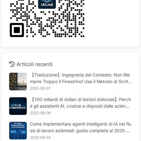
Articoli recenti
【Traduzione】Ingegneria del Contesto: Non Rie
mpire Troppo il Finestrino! Usa il Metodo di Scritt
ura e Filtraggio in Quattro Fasi, Fai Attenzione alla
2025-08-07
Contaminazione, Confusione e Conflitti, Tieni il Ru
【100 miliardi di dollari di lezioni dolorose】Perch
more Fuori dalla Finestra—Impara Piano Piano l'AI
é gli assistenti AI, costosi e disposti dalle aziend
170
e, "perdono la memoria" nei momenti cruciali, me
2025-08-06
ntre i concorrenti ottengono un aumento delle pre
Come implementare agenti intelligenti di IA nei flu
stazioni del 90%? — Impariamo lentamente l'AI 16
ssi di lavoro aziendali: guida completa al 2025 —
9
Imparare lentamente l'IA 166
2025-08-03