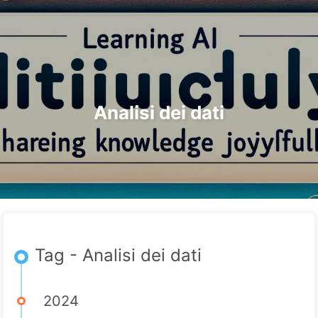
Ricerca
Home
Archivi
Tag
Categorie
Il Percorso verso la Trasformazione dell'IA
Link
Informazioni
🇮🇹 Italiano
Analisi dei dati
Tag - Analisi dei dati
2024