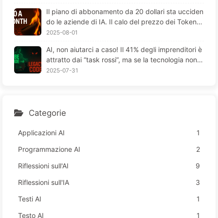
Il piano di abbonamento da 20 dollari sta ucciden
do le aziende di IA. Il calo del prezzo dei Token è
un'illusione; il vero costo dell'IA è la tua avidità - I
2025-08-01
mparare lentamente l'IA164
AI, non aiutarci a caso! Il 41% degli imprenditori è
attratto dai “task rossi”, ma se la tecnologia non f
unziona, i dipendenti soffrono di più—Impara lent
2025-07-31
amente l’AI 163
Categorie
Applicazioni AI
1
Programmazione AI
2
Riflessioni sull'AI
9
Riflessioni sull'IA
3
Testi AI
1
Testo AI
1