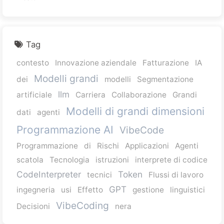
Tag
contesto
Innovazione aziendale
Fatturazione
IA
Modelli grandi
dei
modelli
Segmentazione
llm
artificiale
Carriera
Collaborazione
Grandi
Modelli di grandi dimensioni
dati
agenti
Programmazione AI
VibeCode
Programmazione
di
Rischi
Applicazioni
Agenti
scatola
Tecnologia
istruzioni
interprete di codice
CodeInterpreter
Token
tecnici
Flussi di lavoro
GPT
ingegneria
usi
Effetto
gestione
linguistici
VibeCoding
Decisioni
nera