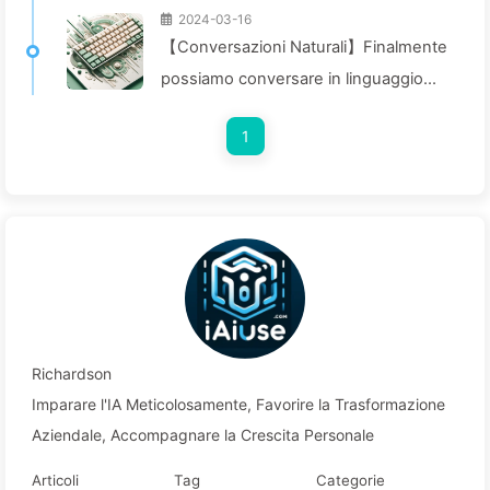
2024-03-16
【Conversazioni Naturali】Finalmente
possiamo conversare in linguaggio
naturale, perché tornare alla
1
programmazione? — Impariamo Piano
Piano AI029
Richardson
Imparare l'IA Meticolosamente, Favorire la Trasformazione
Aziendale, Accompagnare la Crescita Personale
Articoli
Tag
Categorie