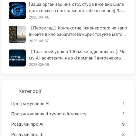
[Ваша організаційна структура вже вирішила
долю вашого програмного забезпечення] Зако
н Конвей — управлінський закон, який 56 рокі
2026-04-06
в недооцінювали Зміни в інженерії ПЗ у епоху
【Переклад】Контекстне інженерство: не запо
ШІ —慢慢学AI171
внюйте вікно забагато! Використовуйте метод
и запису, відбору, стиснення та ізоляції, щоб т
2025-08-07
римати шум зовні — повільно вчимося AI170
【Трагічний урок в 100 мільярдів доларів】Чо
му AI-асистенти, на які компанії витрачають ве
личезні гроші, завжди "забувають" у критичні
2025-08-06
моменти, в той час як конкуренти отримують
приріст продуктивності до 90%? — Повільно в
чимося AI169
Категорії
Програмування АІ
1
Програмування Штучного Інтелекту
1
Роздуми про AI
9
Роздуми про ШІ
3