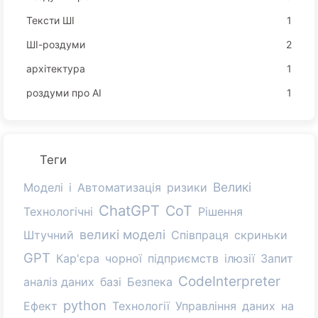
Тексти ШІ
1
ШІ-роздуми
2
архітектура
1
роздуми про AI
1
Теги
Великі
Моделі
і
Автоматизація
ризики
ChatGPT
CoT
Технологічні
Рішення
великі моделі
Штучний
Співпраця
скриньки
GPT
Кар'єра
чорної
підприємств
ілюзії
Запит
CodeInterpreter
аналіз даних
базі
Безпека
python
Ефект
Технології
Управління
даних
на