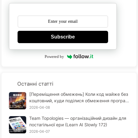
Subscribe
Powered by
Останні статті
[Переміщення обмежень] Коли код майже без
коштовний, куди поділися обмеження програм
ної інженерії? Зміни в програмній інженерії в е
2026-04-08
поху ШІ — Повільне вивчення ШІ 173
Team Topologies — організаційний дизайн для
постагільної ери (Learn AI Slowly 172)
2026-04-07