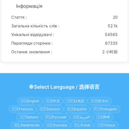
Інформація
Стаття :
20
Загальна кількість слів :
52.1k
Унікальні відвідувачі :
54565
Перегляди сторінки :
67335
Останнє оновлення :
2 小时前
🌐
Select Language
/
选择语言
🇺🇸
English
🇨🇳
中文
🇯🇵
日本語
🇰🇷
한국어
🇫🇷
Français
🇩🇪
Deutsch
🇪🇸
Español
🇵🇹
Português
🇮🇹
Italiano
🇷🇺
Русский
🇦🇪
العربية
🇮🇳
हिन्दी
🇳🇱
Nederlands
🇸🇪
Svenska
🇵🇱
Polski
🇹🇷
Türkçe