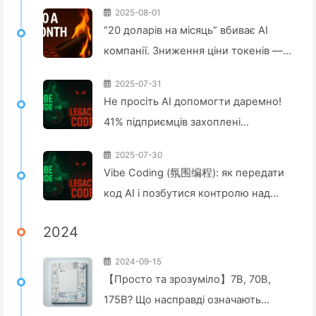
2025-08-01
“20 доларів на місяць” вбиває AI
компанії. Зниження ціни токенів —
це ілюзія, справжня ціна AI — це
2025-07-31
твоя жадібність — повільно вчимо
Не просіть AI допомогти даремно!
AI164
41% підприємців захоплені
"червоними завданнями", коли
2025-07-30
технології не справляються —
Vibe Coding (氛围编程): як передати
повільно вчимося AI163
код AI і позбутися контролю над
майбутнім — повільно вчимося
2024
AI162
2024-09-15
【Просто та зрозуміло】7B, 70B,
175B? Що насправді означають