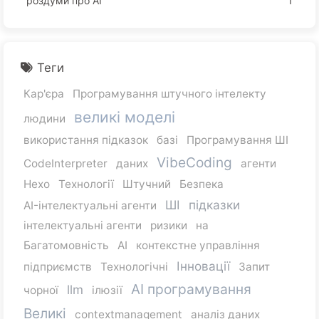
роздуми про AI
1
Теги
Кар'єра
Програмування штучного інтелекту
великі моделі
людини
використання підказок
базі
Програмування ШІ
VibeCoding
CodeInterpreter
даних
агенти
Hexo
Технології
Штучний
Безпека
ШІ
підказки
AI-інтелектуальні агенти
інтелектуальні агенти
ризики
на
Багатомовність
AI
контекстне управління
Інновації
підприємств
Технологічні
Запит
AI програмування
llm
чорної
ілюзії
Великі
contextmanagement
аналіз даних