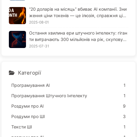
“20 доларів на місяць” вбиває AI компанії. Зни
ження ціни токенів — це ілюзія, справжня ціна
AI — це твоя жадібність — повільно вчимо AI1
2025-08-01
64
Остання хвилина ери штучного інтелекту: гіган
ти витрачають 300 мільйонів на рік, скуповуют
ь обчислювальні потужності, забирають ваш с
2025-07-31
он, щоб продати ваше вільний час рекламодав
цям; цифрова імперія жорстко оцінює вашу ув
агу — поступово вивчаємо AI166
Категорії
Програмування АІ
1
Програмування Штучного Інтелекту
1
Роздуми про AI
9
Роздуми про ШІ
3
Тексти ШІ
1