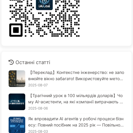
Останні статті
【Переклад】Контекстне інженерство: не запо
внюйте вікно забагато! Використовуйте метод
и запису, відбору, стиснення та ізоляції, щоб т
2025-08-07
римати шум зовні — повільно вчимося AI170
【Трагічний урок в 100 мільярдів доларів】Чо
му AI-асистенти, на які компанії витрачають ве
личезні гроші, завжди "забувають" у критичні
2025-08-06
моменти, в той час як конкуренти отримують
Як впровадити AI агентів у робочі процеси бізн
приріст продуктивності до 90%? — Повільно в
есу: Повний посібник на 2025 рік — Повільно в
чимося AI169
ивчайте AI 166
2025-08-03