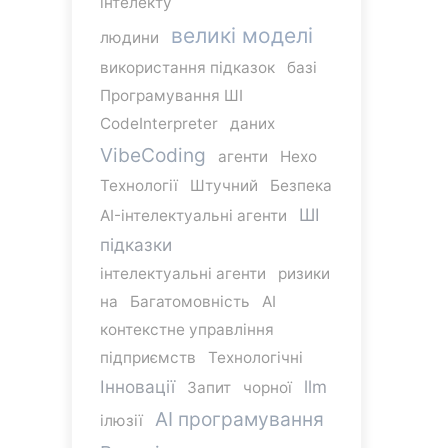
інтелекту
великі моделі
людини
використання підказок
базі
Програмування ШІ
CodeInterpreter
даних
VibeCoding
агенти
Hexo
Технології
Штучний
Безпека
ШІ
AI-інтелектуальні агенти
підказки
інтелектуальні агенти
ризики
на
Багатомовність
AI
контекстне управління
підприємств
Технологічні
Інновації
llm
Запит
чорної
AI програмування
ілюзії