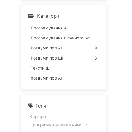
ислювальні потужності, з
абирають ваш сон, щоб п
родати ваше вільний час
Категорії
рекламодавцям; цифров
а імперія жорстко оціню
Програмування АІ
1
є вашу увагу — поступов
Програмування Штучного Інтелекту
1
о вивчаємо AI166
Роздуми про AI
9
Роздуми про ШІ
3
Тексти ШІ
1
роздуми про AI
1
Теги
Кар'єра
Програмування штучного