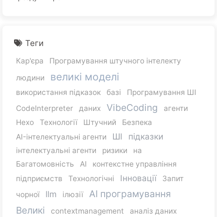
Теги
Кар'єра
Програмування штучного інтелекту
великі моделі
людини
використання підказок
базі
Програмування ШІ
VibeCoding
CodeInterpreter
даних
агенти
Hexo
Технології
Штучний
Безпека
ШІ
підказки
AI-інтелектуальні агенти
інтелектуальні агенти
ризики
на
Багатомовність
AI
контекстне управління
Інновації
підприємств
Технологічні
Запит
AI програмування
llm
чорної
ілюзії
Великі
contextmanagement
аналіз даних