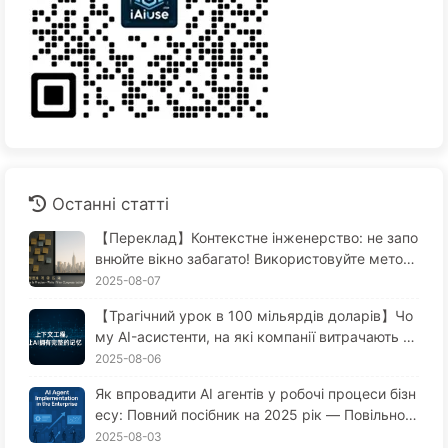
Останні статті
【Переклад】Контекстне інженерство: не запо
внюйте вікно забагато! Використовуйте метод
и запису, відбору, стиснення та ізоляції, щоб т
2025-08-07
римати шум зовні — повільно вчимося AI170
【Трагічний урок в 100 мільярдів доларів】Чо
му AI-асистенти, на які компанії витрачають ве
личезні гроші, завжди "забувають" у критичні
2025-08-06
моменти, в той час як конкуренти отримують
Як впровадити AI агентів у робочі процеси бізн
приріст продуктивності до 90%? — Повільно в
есу: Повний посібник на 2025 рік — Повільно в
чимося AI169
ивчайте AI 166
2025-08-03