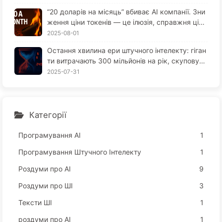
“20 доларів на місяць” вбиває AI компанії. Зни
ження ціни токенів — це ілюзія, справжня ціна
AI — це твоя жадібність — повільно вчимо AI1
2025-08-01
64
Остання хвилина ери штучного інтелекту: гіган
ти витрачають 300 мільйонів на рік, скуповуют
ь обчислювальні потужності, забирають ваш с
2025-07-31
он, щоб продати ваше вільний час рекламодав
цям; цифрова імперія жорстко оцінює вашу ув
агу — поступово вивчаємо AI166
Категорії
Програмування АІ
1
Програмування Штучного Інтелекту
1
Роздуми про AI
9
Роздуми про ШІ
3
Тексти ШІ
1
роздуми про AI
1