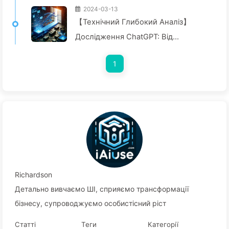
2024-03-13
【Технічний Глибокий Аналіз】
Дослідження ChatGPT: Від
Вилучення Коду до Повного
1
Захисту — Повільно Вчимося AI024
Richardson
Детально вивчаємо ШІ, сприяємо трансформації
бізнесу, супроводжуємо особистісний ріст
Статті
Теги
Категорії