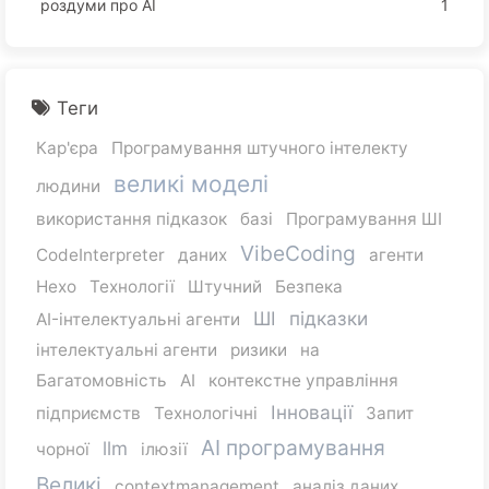
роздуми про AI
1
Теги
Кар'єра
Програмування штучного інтелекту
великі моделі
людини
використання підказок
базі
Програмування ШІ
VibeCoding
CodeInterpreter
даних
агенти
Hexo
Технології
Штучний
Безпека
ШІ
підказки
AI-інтелектуальні агенти
інтелектуальні агенти
ризики
на
Багатомовність
AI
контекстне управління
Інновації
підприємств
Технологічні
Запит
AI програмування
llm
чорної
ілюзії
Великі
contextmanagement
аналіз даних