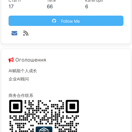
Статті
Теги
Категорії
17
66
6
Follow Me
Оголошення
AI赋能个人成长
企业AI顾问
商务合作联系