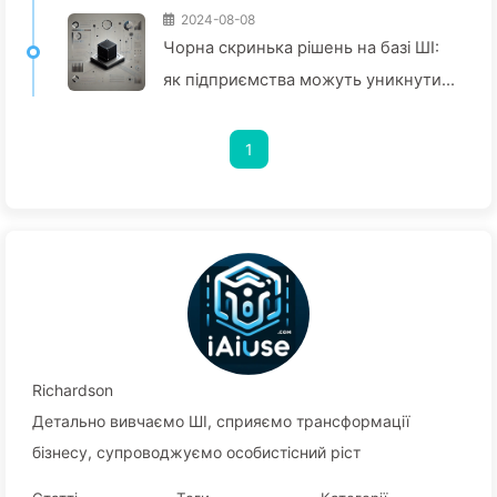
2024-08-08
Чорна скринька рішень на базі ШІ:
як підприємства можуть уникнути
інтелектуальних пасток і
перетворити процеси прийняття
1
рішень — Повільно вчимо ШІ136
Richardson
Детально вивчаємо ШІ, сприяємо трансформації
бізнесу, супроводжуємо особистісний ріст