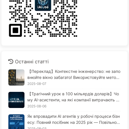
Останні статті
【Переклад】Контекстне інженерство: не запо
внюйте вікно забагато! Використовуйте метод
и запису, відбору, стиснення та ізоляції, щоб т
2025-08-07
римати шум зовні — повільно вчимося AI170
【Трагічний урок в 100 мільярдів доларів】Чо
му AI-асистенти, на які компанії витрачають ве
личезні гроші, завжди "забувають" у критичні
2025-08-06
моменти, в той час як конкуренти отримують
Як впровадити AI агентів у робочі процеси бізн
приріст продуктивності до 90%? — Повільно в
есу: Повний посібник на 2025 рік — Повільно в
чимося AI169
ивчайте AI 166
2025-08-03