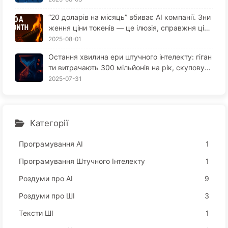
“20 доларів на місяць” вбиває AI компанії. Зни
ження ціни токенів — це ілюзія, справжня ціна
AI — це твоя жадібність — повільно вчимо AI1
2025-08-01
64
Остання хвилина ери штучного інтелекту: гіган
ти витрачають 300 мільйонів на рік, скуповуют
ь обчислювальні потужності, забирають ваш с
2025-07-31
он, щоб продати ваше вільний час рекламодав
цям; цифрова імперія жорстко оцінює вашу ув
агу — поступово вивчаємо AI166
Категорії
Програмування АІ
1
Програмування Штучного Інтелекту
1
Роздуми про AI
9
Роздуми про ШІ
3
Тексти ШІ
1