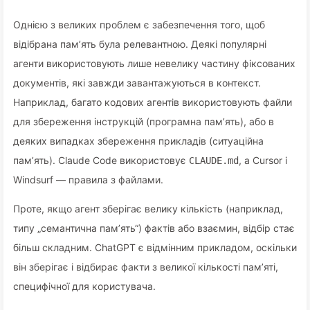
Однією з великих проблем є забезпечення того, щоб
відібрана пам’ять була релевантною. Деякі популярні
агенти використовують лише невелику частину фіксованих
документів, які завжди завантажуються в контекст.
Наприклад, багато кодових агентів використовують файли
для збереження інструкцій (програмна пам’ять), або в
деяких випадках збереження прикладів (ситуаційна
пам’ять). Claude Code використовує
, а Cursor і
CLAUDE.md
Windsurf — правила з файлами.
Проте, якщо агент зберігає велику кількість (наприклад,
типу „семантична пам’ять“) фактів або взаємин, відбір стає
більш складним. ChatGPT є відмінним прикладом, оскільки
він зберігає і відбирає факти з великої кількості пам’яті,
специфічної для користувача.