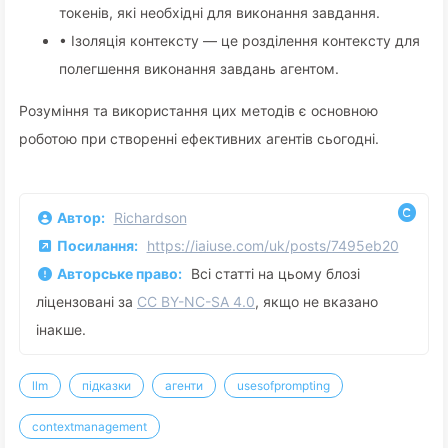
токенів, які необхідні для виконання завдання.
• Ізоляція контексту — це розділення контексту для
полегшення виконання завдань агентом.
Розуміння та використання цих методів є основною
роботою при створенні ефективних агентів сьогодні.
Автор:
Richardson
Посилання:
https://iaiuse.com/uk/posts/7495eb20
Авторське право:
Всі статті на цьому блозі
ліцензовані за
CC BY-NC-SA 4.0
, якщо не вказано
інакше.
llm
підказки
агенти
usesofprompting
contextmanagement