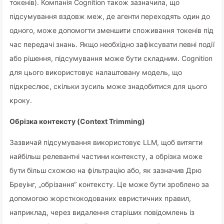
токенів). Компанія Cognition також зазначила, що
підсумування вздовж меж, де агенти переходять один до
одного, може допомогти зменшити споживання токенів під
час передачі знань. Якщо необхідно зафіксувати певні події
або рішення, підсумування може бути складним. Cognition
для цього використовує налаштовану модель, що
підкреслює, скільки зусиль може знадобитися для цього
кроку.
Обрізка контексту (Context Trimming)
Зазвичай підсумування використовує LLM, щоб витягти
найбільш релевантні частини контексту, а обрізка може
бути більш схожою на фільтрацію або, як зазначив Дрю
Бреуінг, „обрізання“ контексту. Це може бути зроблено за
допомогою жорсткокодованих евристичних правил,
наприклад, через видалення старіших повідомлень із