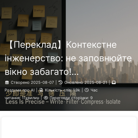
Шлях до Трансформації з ШІ
Категорії
Посилання
Про нас
🇺🇦 Українська
【Переклад】Контекстне
інженерство: не заповнюйте
вікно забагато!
Використовуйте методи
Створено
2025-08-07
|
Оновлено
2025-08-21
|
Роздуми про AI
|
Кількість слів:
1.9k
|
Час
запису, відбору, стиснення
читання:
11хвилин
|
Перегляди сторінки:
9
та ізоляції, щоб тримати
шум зовні — повільно