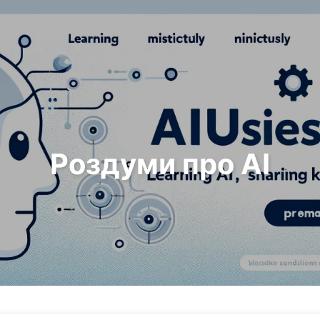
Пошук
Головна
Архіви
Теги
Роздуми про AI