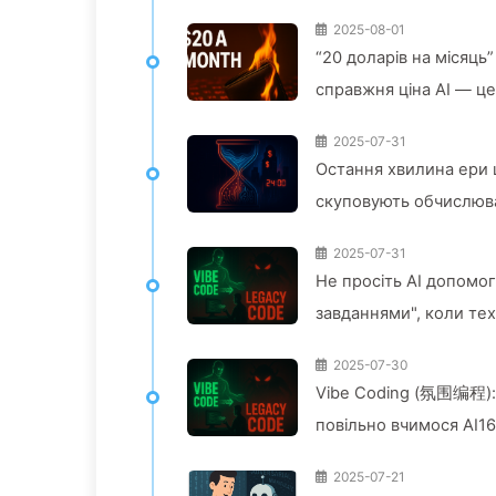
2025-08-01
“20 доларів на місяць”
справжня ціна AI — це
2025-07-31
Остання хвилина ери ш
скуповують обчислюва
вільний час рекламод
2025-07-31
поступово вивчаємо A
Не просіть AI допомо
завданнями", коли те
2025-07-30
Vibe Coding (氛围编程): 
повільно вчимося AI1
2025-07-21