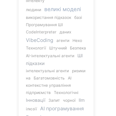
інтелекту
великі моделі
людини
використання підказок
базі
Програмування ШІ
CodeInterpreter
даних
VibeCoding
агенти
Hexo
Технології
Штучний
Безпека
ШІ
AI-інтелектуальні агенти
підказки
інтелектуальні агенти
ризики
на
Багатомовність
AI
контекстне управління
підприємств
Технологічні
Інновації
llm
Запит
чорної
AI програмування
ілюзії