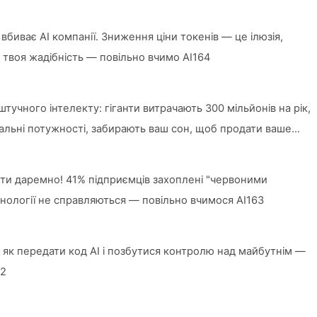
 вбиває AI компанії. Зниження ціни токенів — це ілюзія,
 твоя жадібність — повільно вчимо AI164
тучного інтелекту: гіганти витрачають 300 мільйонів на рік,
льні потужності, забирають ваш сон, щоб продати ваше
авцям; цифрова імперія жорстко оцінює вашу увагу —
I166
гти даремно! 41% підприємців захоплені "червоними
хнології не справляються — повільно вчимося AI163
як передати код AI і позбутися контролю над майбутнім —
62