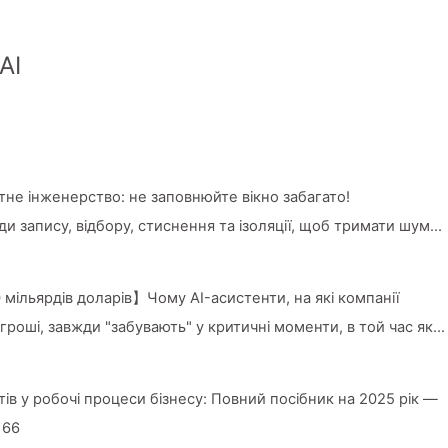
AI
 інженерство: не заповнюйте вікно забагато!
 запису, відбору, стиснення та ізоляції, щоб тримати шум
ося AI170
 мільярдів доларів】Чому AI-асистенти, на які компанії
гроші, завжди "забувають" у критичні моменти, в той час як
 приріст продуктивності до 90%? — Повільно вчимося AI169
тів у робочі процеси бізнесу: Повний посібник на 2025 рік —
166