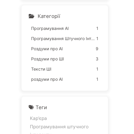
ислювальні потужності, з
абирають ваш сон, щоб п
родати ваше вільний час
Категорії
рекламодавцям; цифров
а імперія жорстко оціню
Програмування АІ
1
є вашу увагу — поступов
Програмування Штучного Інтелекту
1
о вивчаємо AI166
Роздуми про AI
9
Роздуми про ШІ
3
Тексти ШІ
1
роздуми про AI
1
Теги
Кар'єра
Програмування штучного