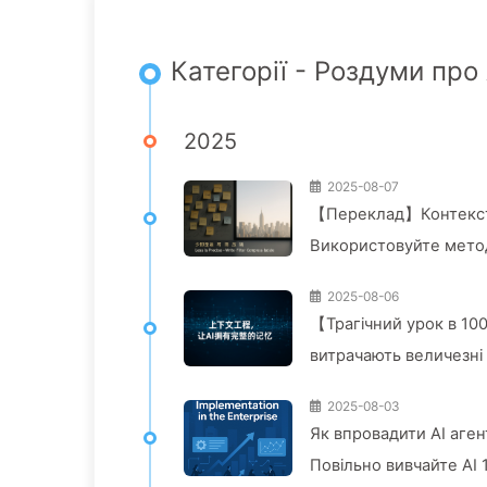
Категорії - Роздуми про 
2025
2025-08-07
【Переклад】Контекстне
Використовуйте методи
зовні — повільно вчим
2025-08-06
【Трагічний урок в 100
витрачають величезні 
конкуренти отримують
2025-08-03
Як впровадити AI аген
Повільно вивчайте AI 