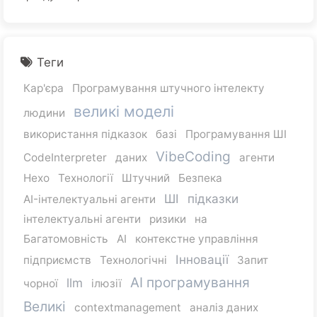
Теги
Кар'єра
Програмування штучного інтелекту
великі моделі
людини
використання підказок
базі
Програмування ШІ
VibeCoding
CodeInterpreter
даних
агенти
Hexo
Технології
Штучний
Безпека
ШІ
підказки
AI-інтелектуальні агенти
інтелектуальні агенти
ризики
на
Багатомовність
AI
контекстне управління
Інновації
підприємств
Технологічні
Запит
AI програмування
llm
чорної
ілюзії
Великі
contextmanagement
аналіз даних