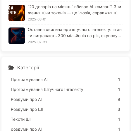
“20 доларів на місяць” вбиває AI компанії. Зни
ження ціни токенів — це ілюзія, справжня ціна
AI — це твоя жадібність — повільно вчимо AI1
2025-08-01
64
Остання хвилина ери штучного інтелекту: гіган
ти витрачають 300 мільйонів на рік, скуповуют
ь обчислювальні потужності, забирають ваш с
2025-07-31
он, щоб продати ваше вільний час рекламодав
цям; цифрова імперія жорстко оцінює вашу ув
агу — поступово вивчаємо AI166
Категорії
Програмування АІ
1
Програмування Штучного Інтелекту
1
Роздуми про AI
9
Роздуми про ШІ
3
Тексти ШІ
1
роздуми про AI
1