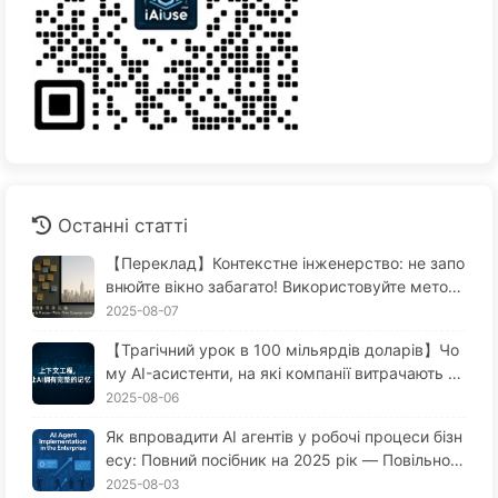
Останні статті
【Переклад】Контекстне інженерство: не запо
внюйте вікно забагато! Використовуйте метод
и запису, відбору, стиснення та ізоляції, щоб т
2025-08-07
римати шум зовні — повільно вчимося AI170
【Трагічний урок в 100 мільярдів доларів】Чо
му AI-асистенти, на які компанії витрачають ве
личезні гроші, завжди "забувають" у критичні
2025-08-06
моменти, в той час як конкуренти отримують
Як впровадити AI агентів у робочі процеси бізн
приріст продуктивності до 90%? — Повільно в
есу: Повний посібник на 2025 рік — Повільно в
чимося AI169
ивчайте AI 166
2025-08-03