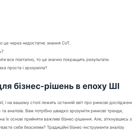
то це через недостатнє знання CoT.
ь?
ти все поетапно, то це значно покращить результати.
ка проста і зрозуміла?
 для бізнес-рішень в епоху ШІ
ї, і на вашому столі лежить останній звіт про ринкові досліджен
в та аналізів. Вам потрібно швидко зрозуміти ринкові тренди,
 на їх основі прийняти важливі бізнес-рішення. Але, зіткнувшись з
ваєте себе безсилим? Традиційні бізнес-інструменти аналізу