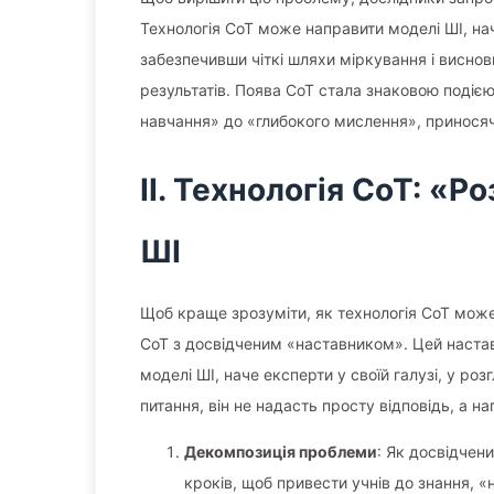
Технологія CoT може направити моделі ШІ, на
забезпечивши чіткі шляхи міркування і виснов
результатів. Поява CoT стала знаковою подією
навчання» до «глибокого мислення», приносяч
II. Технологія CoT: «
ШІ
Щоб краще зрозуміти, як технологія CoT мож
CoT з досвідченим «наставником». Цей настав
моделі ШІ, наче експерти у своїй галузі, у р
питання, він не надасть просту відповідь, а н
Декомпозиція проблеми
: Як досвідчен
кроків, щоб привести учнів до знання, 