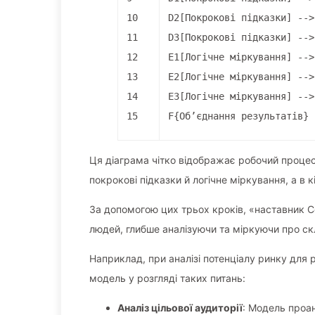
10
D2[Покрокові підказки] -->
11
D3[Покрокові підказки] -->
12
E1[Логічне міркування] -->
13
E2[Логічне міркування] -->
14
E3[Логічне міркування] -->
15
F{Об’єднання результатів} 
Ця діаграма чітко відображає робочий процес
покрокові підказки й логічне міркування, а в 
За допомогою цих трьох кроків, «наставник C
людей, глибше аналізуючи та міркуючи про ск
Наприклад, при аналізі потенціалу ринку для
модель у розгляді таких питань:
Аналіз цільової аудиторії
: Модель проан