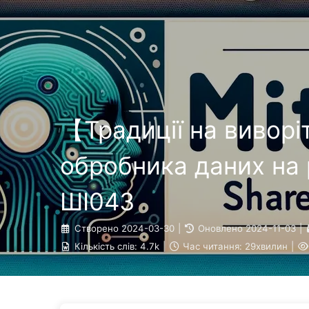
Шлях до Трансформації з ШІ
【Традиції на виворі
обробника даних на
ШІ043
Створено
2024-03-30
|
Оновлено
2024-11-03
|
Кількість слів:
4.7k
|
Час читання:
29хвилин
|