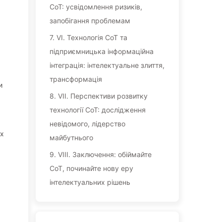
CoT: усвідомлення ризиків,
запобігання проблемам
7.
VI. Технологія CoT та
підприємницька інформаційна
інтеграція: інтелектуальне злиття,
трансформація
и
8.
VII. Перспективи розвитку
технології CoT: дослідження
невідомого, лідерство
іх
майбутнього
9.
VIII. Заключення: обіймайте
CoT, починайте нову еру
інтелектуальних рішень