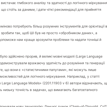
 вистачає глибокого аналізу та здатності до логічного міркування
що стоїть за даними, і дати чіткі рекомендації для прийняття
рміново потребують більш розумних інструментів для орієнтації 
 зробити так, щоб ШІ був не просто «обробником даних», а
опоможе нам краще зрозуміти проблеми та надати точніші й
було здійснено прорив, й великі мовні моделі (Large Language
продемонстрували вражаючу здатність до розуміння та генерації
 те, що вони є «статистичними папугами», які можуть лише
 можливостей для логічного міркування. Наприклад, у статті
 in Large Language Models» (2201.11903 v 6) автори відзначають, 
ють низьку точність в задачах, що вимагають багатоетапного
онували нову технологію: Ланцюг думок (Chain-of-Thought, CoT)