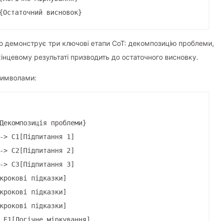
{Остаточний висновок}
о демонструє три ключові етапи CoT: декомпозицію проблеми,
 кінцевому результаті призводить до остаточного висновку.
символами:
Декомпозиція проблеми}
-> C1[Підпитання 1]
-> C2[Підпитання 2]
-> C3[Підпитання 3]
крокові підказки]
крокові підказки]
крокові підказки]
 E1[Логічне міркування]