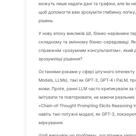
можуть лише надати дані та графіки, але їм не
щоб допомогти вам зрозуміти глибинну логіку, 
рішень.
У нову епоху викликів ШІ, бізнес-керівники те
складному та змінному бізнес-середовищі. Як
справжнім «розумним консультантом», який д
зрозуміліші рішення?
Останніми роками у сфері штучного інтелекту 
Models, LLMs), такі як GPT-3, GPT-4 і PaLM, 
мови. Проте, ранні LLM часто критикували за
імітувати та повторювати, не маючи реальних
«Chain-of-Thought Prompting Elicits Reasoning
навіть такі потужні моделі, як GPT-3, показу
міркування.
Щоб вирішити цю проблему, дослідники запроп