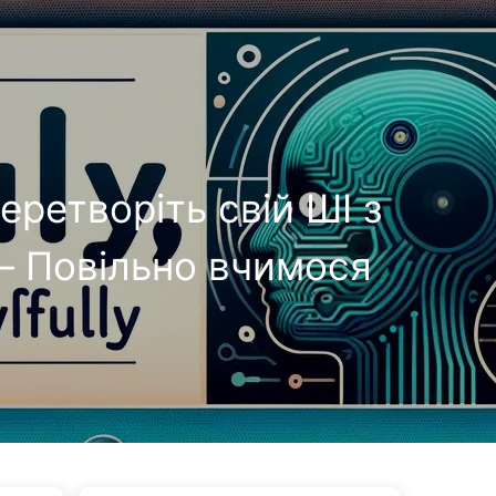
Категорії
Посилання
Про нас
🇺🇦 Українська
ретворіть свій ШІ з
— Повільно вчимося