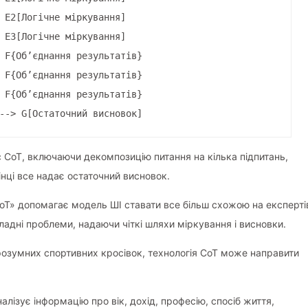
 E2[Логічне міркування]
 E3[Логічне міркування]
 F{Об’єднання результатів}
 F{Об’єднання результатів}
 F{Об’єднання результатів}
--> G[Остаточний висновок]
 CoT, включаючи декомпозицію питання на кілька підпитань,
кінці все надає остаточний висновок.
oT» допомагає модель ШІ ставати все більш схожою на експерті
ладні проблеми, надаючи чіткі шляхи міркування і висновки.
 розумних спортивних кросівок, технологія CoT може направити
алізує інформацію про вік, дохід, професію, спосіб життя,