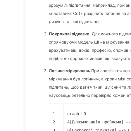
зрозумілі підпитання. Наприклад, при ан
«наставник CoT» розділить питання на ана
ризиків та інші підпитання.
Покрокові підказки
: Для кожного підпит
спрямовуючи модель ШІ на міркування. Н
врахувати вік, дохід, професію, споживч
подібні до дорожніх знаків, які вказую
Логічне міркування
: При аналізі кожно
міркування був логічним, а кроки між с
підпитань, щоб дати чіткий, цілісний та 
науковець ретельно перевіряє кожен ета
1
graph LR
2
A[Декомпозиція проблеми] --
3
B[Покрокові підказки] --> C