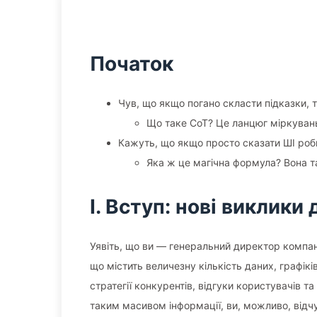
Початок
Чув, що якщо погано скласти підказки, 
Що таке CoT? Це ланцюг міркуван
Кажуть, що якщо просто сказати ШІ роби
Яка ж це магічна формула? Вона та
I. Вступ: нові виклики
Уявіть, що ви — генеральний директор компані
що містить величезну кількість даних, графікі
стратегії конкурентів, відгуки користувачів та
таким масивом інформації, ви, можливо, відчу