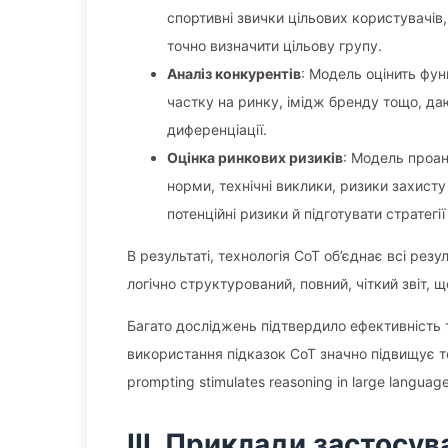
спортивні звички цільових користувачів,
точно визначити цільову групу.
Аналіз конкурентів
: Модель оцінить функ
частку на ринку, імідж бренду тощо, даю
диференціації.
Оцінка ринкових ризиків
: Модель проан
норми, технічні виклики, ризики захист
потенційні ризики й підготувати стратегії
В результаті, технологія CoT об’єднає всі резу
логічно структурований, повний, чіткий звіт,
Багато досліджень підтвердило ефективність 
використання підказок CoT значно підвищує то
prompting stimulates reasoning in large languag
III. Приклади застосу