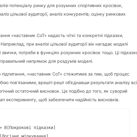
алізі потенціалу ринку для розумних спортивних кросівок,
ліз цільової аудиторії, аналіз конкурентів, оцінку ринкових
ання «наставник CoT» надасть чіткі та конкретні підказки,
априклад, при аналізі цільової аудиторії він нагадає моделі
і звички, потреби в функціях розумних кросівок тощо. Ці підказк
ть правильний напрямок для роздумів моделі.
го підпитання, «наставник CoT» стежитиме за тим, щоб процес
обою пов’язаними, врешті-решт об’єднавши результати аналізу вс
логічний остаточний висновок. Це подібно до того, як суворий
п експерименту, щоб забезпечити надійність висновків.
> B[Покрокові підказки]
[Логічне міркування]