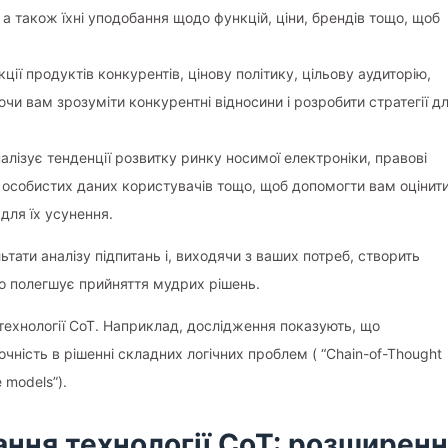
 а також їхні уподобання щодо функцій, ціни, брендів тощо, щоб
ції продуктів конкурентів, цінову політику, цільову аудиторію,
чи вам зрозуміти конкурентні відносини і розробити стратегії д
алізує тенденції розвитку ринку носимої електроніки, правові
у особистих даних користувачів тощо, щоб допомогти вам оцінит
 для їх усунення.
льтати аналізу підпитань і, виходячи з ваших потреб, створить
 що полегшує прийняття мудрих рішень.
технології CoT. Наприклад, дослідження показують, що
чність в рішенні складних логічних проблем ( “Chain-of-Thought
e models”).
вання технології CoT: розширен