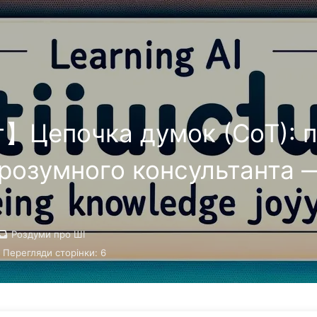
Пошук
Головна
Архіви
Теги
т】Цепочка думок (CoT): пе
 розумного консультанта 
Роздуми про ШІ
Перегляди сторінки:
6