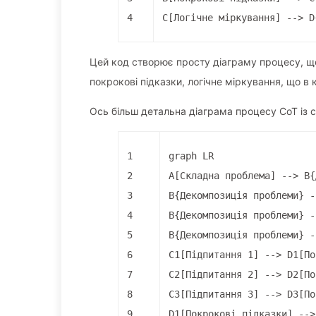
4
C[Логічне міркування] --> D
Цей код створює просту діаграму процесу, щ
покрокові підказки, логічне міркування, що в
Ось більш детальна діаграма процесу CoT із 
1
graph LR
2
A[Складна проблема] --> B{
3
B{Декомпозиція проблеми} -
4
B{Декомпозиція проблеми} -
5
B{Декомпозиція проблеми} -
6
C1[Підпитання 1] --> D1[По
7
C2[Підпитання 2] --> D2[По
8
C3[Підпитання 3] --> D3[По
9
D1[Покрокові підказки] -->