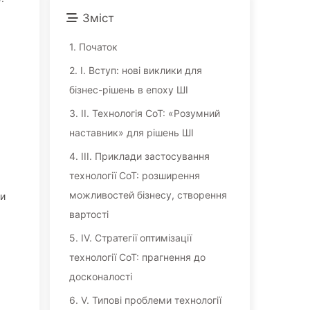
Зміст
1.
Початок
2.
I. Вступ: нові виклики для
бізнес-рішень в епоху ШІ
3.
II. Технологія CoT: «Розумний
наставник» для рішень ШІ
4.
III. Приклади застосування
технології CoT: розширення
можливостей бізнесу, створення
ти
вартості
5.
IV. Стратегії оптимізації
технології CoT: прагнення до
досконалості
6.
V. Типові проблеми технології