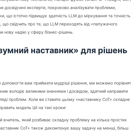
че досвідчені експерти, покроково аналізувати проблеми,
ки, що істотно підвищує здатність LLM до міркування та точність
, що свідчить про те, що LLM переходять від «папужачого
и нову надію у сферу бізнес-рішень.
Розумний наставник» для рішень
е допомогти вам приймати мудріші рішення, ми можемо порівня
ник володіє великими знаннями і досвідом, здатний направити
озгляді проблем. Коли ви ставите цьому «наставнику CoT» складне
аправить модель ШІ на такі кроки:
ий вчитель, який розбиває складну проблему на кілька простих
«наставник CoT» також декомпонує вашу задачу на менші, більш